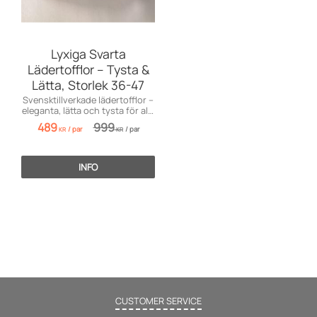
Lyxiga Svarta
Lädertofflor – Tysta &
Lätta, Storlek 36-47
Svensktillverkade lädertofflor –
eleganta, lätta och tysta för alla
tillfällen.
489
999
/
par
/
par
KR
KR
INFO
CUSTOMER SERVICE