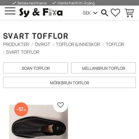
done
done
Betala med Klarna
Hämta fraktfritt i Årjäng
FAVORIT
WARE
Menü
SVART TOFFLOR
PRODUKTER
ÖVRIGT
TOFFLOR & INNESKOR
TOFFLOR
SVART TOFFLOR
SOAN TOFFLOR
MELLANBRUN TOFFLOR
MÖRKBRUN TOFFLOR
Zu Favoriten hinzufügen
51
%