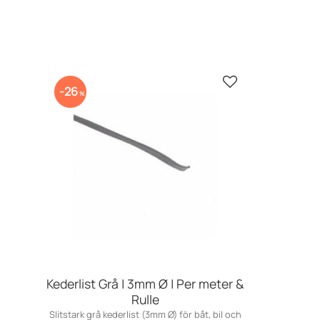
Zu Favoriten hin
26
%
Kederlist Grå | 3mm Ø | Per meter &
Rulle
Slitstark grå kederlist (3mm Ø) för båt, bil och