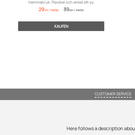
hemmabruk. Flexibel och enkel att sy.
29
39
/
meter
/
meter
KR
KR
KAUFEN
CUSTOMER SERVICE
Here follows a description about