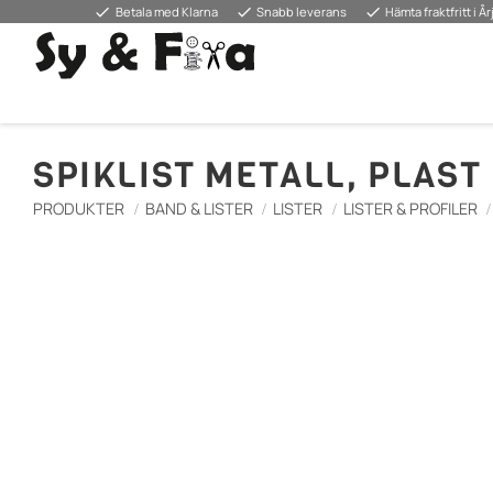
done
done
done
Betala med Klarna
Snabb leverans
Hämta fraktfritt i Å
SPIKLIST METALL, PLAST
PRODUKTER
BAND & LISTER
LISTER
LISTER & PROFILER