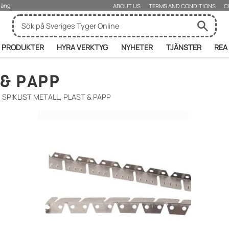
rjäng
ABOUT US
TERMS AND CONDITIONS
C
PRODUKTER
HYRA VERKTYG
NYHETER
TJÄNSTER
REA
 & PAPP
SPIKLIST METALL, PLAST & PAPP