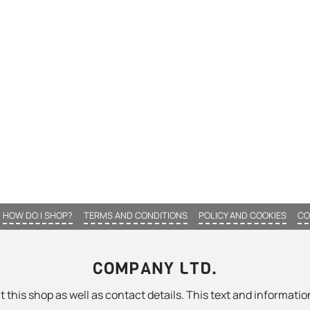
HOW DO I SHOP?
TERMS AND CONDITIONS
POLICY AND COOKIES
CO
COMPANY LTD.
 this shop as well as contact details. This text and information