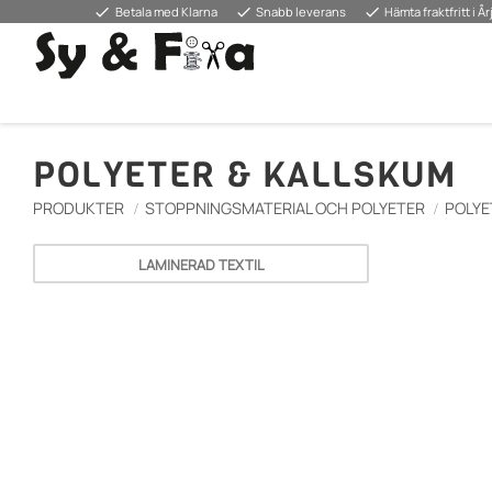
done
done
done
Betala med Klarna
Snabb leverans
Hämta fraktfritt i Å
POLYETER & KALLSKUM
PRODUKTER
STOPPNINGSMATERIAL OCH POLYETER
POLYE
LAMINERAD TEXTIL