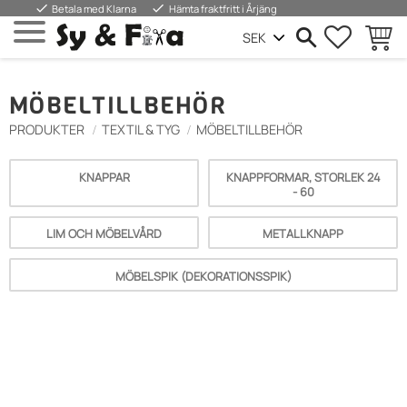
done
done
Betala med Klarna
Hämta fraktfritt i Årjäng
FAVORIT
WARE
Menü
MÖBELTILLBEHÖR
PRODUKTER
TEXTIL & TYG
MÖBELTILLBEHÖR
KNAPPAR
KNAPPFORMAR, STORLEK 24
- 60
LIM OCH MÖBELVÅRD
METALLKNAPP
MÖBELSPIK (DEKORATIONSSPIK)