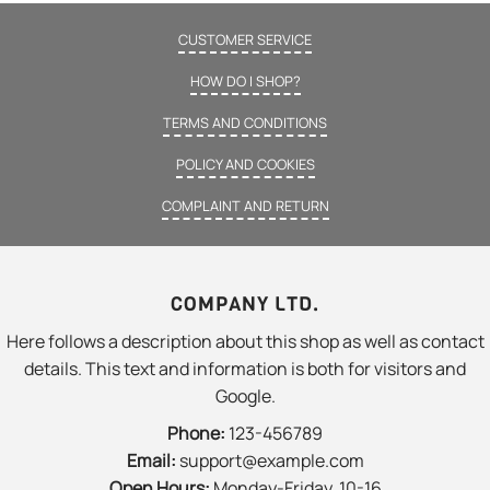
CUSTOMER SERVICE
HOW DO I SHOP?
TERMS AND CONDITIONS
POLICY AND COOKIES
COMPLAINT AND RETURN
COMPANY LTD.
Here follows a description about this shop as well as contact
details. This text and information is both for visitors and
Google.
Phone:
123-456789
Email:
support@example.com
Open Hours:
Monday-Friday, 10-16