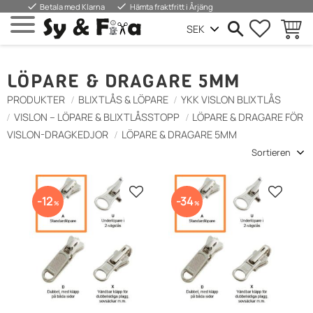
done
done
Betala med Klarna
Hämta fraktfritt i Årjäng
FAVORIT
WARE
Menü
LÖPARE & DRAGARE 5MM
PRODUKTER
BLIXTLÅS & LÖPARE
YKK VISLON BLIXTLÅS
VISLON – LÖPARE & BLIXTLÅSSTOPP
LÖPARE & DRAGARE FÖR
VISLON-DRAGKEDJOR
LÖPARE & DRAGARE 5MM
Sortierung auswählen
Zu Favoriten hinzufügen
Zu Favo
12
34
%
%