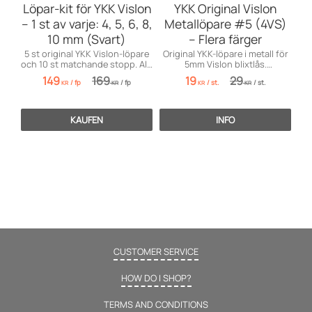
Löpar-kit för YKK Vislon
YKK Original Vislon
– 1 st av varje: 4, 5, 6, 8,
Metallöpare #5 (4VS)
10 mm (Svart)
– Flera färger
5 st original YKK Vislon-löpare
Original YKK-löpare i metall för
och 10 st matchande stopp. Allt
5mm Vislon blixtlås.
för en komplett reparation!
Uppgradera looken på dina
149
169
19
29
/
fp
/
fp
/
st.
/
st.
jackor och väskor!
KR
KR
KR
KR
KAUFEN
INFO
CUSTOMER SERVICE
HOW DO I SHOP?
TERMS AND CONDITIONS