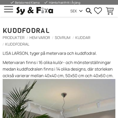
done
done
Betala med Klarna
Hämta fraktfritt i Årjäng
FAVORIT
WARE
Menü
KUDDFODRAL
PRODUKTER
HEM VAROR
SOVRUM
KUDDAR
KUDDFODRAL
LISA LARSON, tyger på metervara och kuddfodral.
Metervaran finns i 16 olika kulör- och mönsterställningar
medan kuddfodralen finns i 14 olika designs, där storleken
också varierar mellan 40x40 cm, 50x50 cm och 40x60 cm.