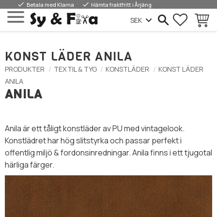
done
done
Betala med Klarna
Hämta fraktfritt i Årjäng
FAVORIT
WAREN
Menü
KONST LÄDER ANILA
PRODUKTER
TEXTIL & TYG
KONSTLÄDER
KONST LÄDER
ANILA
ANILA
Anila är ett tåligt konstläder av PU med vintagelook.
Konstlädret har hög slitstyrka och passar perfekt i
offentlig miljö & fordonsinredningar. Anila finns i ett tjugotal
härliga färger.