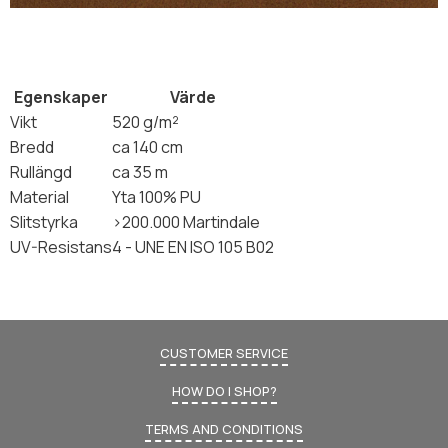
Egenskaper
Värde
Vikt
520 g/m²
Bredd
ca 140 cm
Rullängd
ca 35 m
Material
Yta 100% PU
Slitstyrka
>200.000 Martindale
UV-Resistans
4 - UNE EN ISO 105 B02
CUSTOMER SERVICE
HOW DO I SHOP?
TERMS AND CONDITIONS