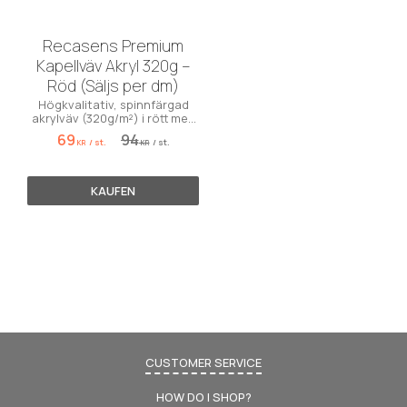
Recasens Premium
Kapellväv Akryl 320g –
Röd (Säljs per dm)
Högkvalitativ, spinnfärgad
akrylväv (320g/m²) i rött med
maximal färgäkthet och PU-
69
94
/
st.
/
st.
coating. Premium!
KR
KR
KAUFEN
CUSTOMER SERVICE
HOW DO I SHOP?