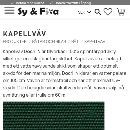
done
done
Betala med Klarna
Hämta fraktfritt i Årjäng
FAVORIT
WAREN
Menü
KAPELLVÄV
PRODUKTER
BÅTAR OCH BILAR
BÅT
KAPELLVÄV
Kapellväv
Docril N
är tillverkad i 100% spinnfärgad akryl,
vilket ger en oslagbar färgäkthet. Kapellväven är belagd
med ett vattenavvisande skikt som skapar ett optimalt
skydd för den marina miljön.
Docril N
klarar en vattenpelare
om 105 cm. Väven är formstabil och har ett maximalt UV-
skydd. Den belagda sidan skall vändas inåt. Väven säljs på
avmätning eller i rulle om 60 m.