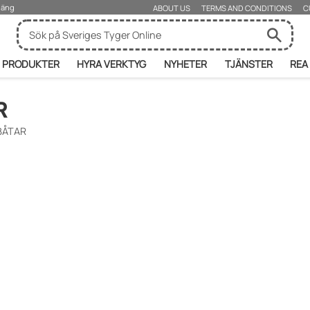
rjäng
ABOUT US
TERMS AND CONDITIONS
C
PRODUKTER
HYRA VERKTYG
NYHETER
TJÄNSTER
REA
R
BÅTAR
zufügen