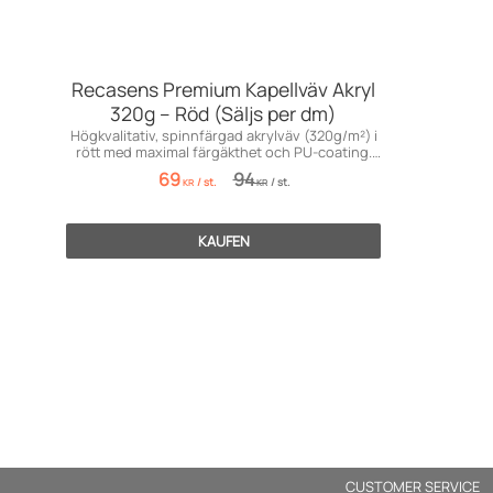
Recasens Premium Kapellväv Akryl
320g – Röd (Säljs per dm)
Högkvalitativ, spinnfärgad akrylväv (320g/m²) i
rött med maximal färgäkthet och PU-coating.
Premium!
69
94
/
st.
/
st.
KR
KR
KAUFEN
CUSTOMER SERVICE