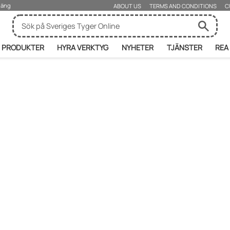
rjäng
ABOUT US
TERMS AND CONDITIONS
C
PRODUKTER
HYRA VERKTYG
NYHETER
TJÄNSTER
REA
zufügen