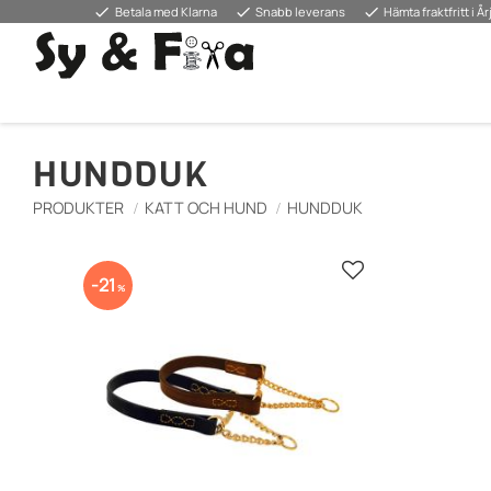
done
done
done
Betala med Klarna
Snabb leverans
Hämta fraktfritt i Å
HUNDDUK
PRODUKTER
KATT OCH HUND
HUNDDUK
Zu Favoriten hin
21
%