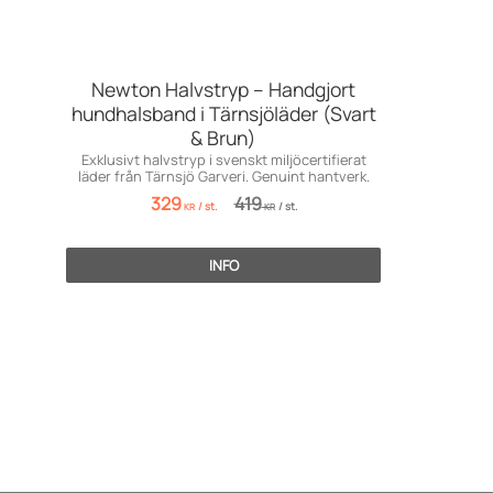
Newton Halvstryp – Handgjort
hundhalsband i Tärnsjöläder (Svart
& Brun)
Exklusivt halvstryp i svenskt miljöcertifierat
läder från Tärnsjö Garveri. Genuint hantverk.
329
419
/
st.
/
st.
KR
KR
INFO