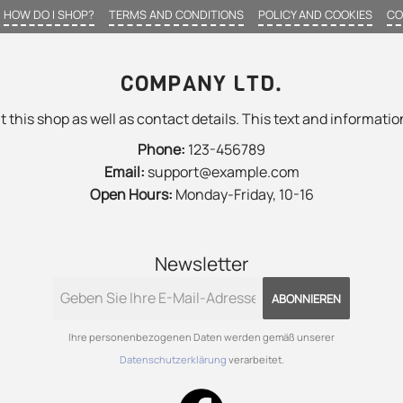
HOW DO I SHOP?
TERMS AND CONDITIONS
POLICY AND COOKIES
CO
COMPANY LTD.
 this shop as well as contact details. This text and information
Phone:
123-456789
Email:
support@example.com
Open Hours:
Monday-Friday, 10-16
Newsletter
ABONNIEREN
Ihre personenbezogenen Daten werden gemäß unserer
Datenschutzerklärung
verarbeitet.