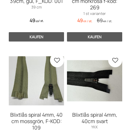
39cm, gul, F_KOD: 001
cm mörkrosa f-kod:
269
39 cm
1 st varianter
49
49
69
/
st.
/
st.
/
st.
KR
KR
KR
KAUFEN
KAUFEN
Zu Favoriten hinzufügen
Zu Favo
Blixtlås spiral 4mm, 40
Blixtlås spiral 4mm,
cm mossgrön, F-KOD:
40cm svart
109
YKK