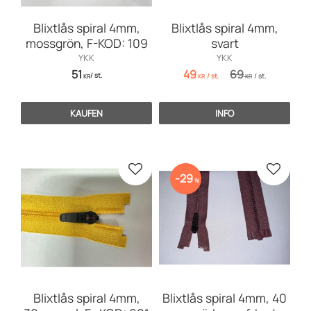
Blixtlås spiral 4mm,
Blixtlås spiral 4mm,
mossgrön, F-KOD: 109
svart
YKK
YKK
51
49
69
/
st.
/
st.
/
st.
KR
KR
KR
KAUFEN
INFO
Zu Favoriten hinzufügen
Zu Favo
29
%
Blixtlås spiral 4mm,
Blixtlås spiral 4mm, 40