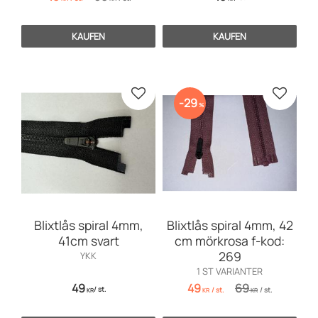
KAUFEN
KAUFEN
Zu Favoriten hinzufügen
Zu Favo
29
%
Blixtlås spiral 4mm,
Blixtlås spiral 4mm, 42
41cm svart
cm mörkrosa f-kod:
269
YKK
1 ST VARIANTER
49
49
69
/
st.
/
st.
/
st.
KR
KR
KR