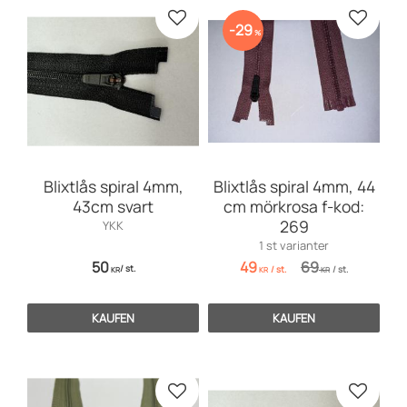
Zu Favoriten hinzufügen
Zu Favo
29
%
Blixtlås spiral 4mm,
Blixtlås spiral 4mm, 44
43cm svart
cm mörkrosa f-kod:
269
YKK
1 st varianter
50
49
69
/
st.
/
st.
/
st.
KR
KR
KR
KAUFEN
KAUFEN
Zu Favoriten hinzufügen
Zu Favo