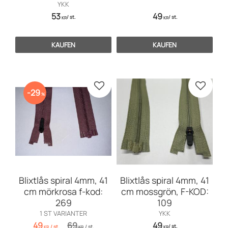
YKK
53
49
/
st.
/
st.
KR
KR
KAUFEN
KAUFEN
Zu Favoriten hinzufügen
Zu Favo
29
%
Blixtlås spiral 4mm, 41
Blixtlås spiral 4mm, 41
cm mörkrosa f-kod:
cm mossgrön, F-KOD:
269
109
1 ST VARIANTER
YKK
49
69
49
/
st.
/
st.
/
st.
KR
KR
KR