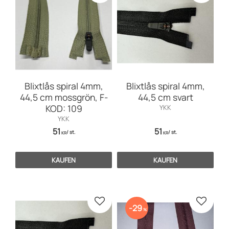
Blixtlås spiral 4mm,
Blixtlås spiral 4mm,
44,5 cm mossgrön, F-
44,5 cm svart
KOD: 109
YKK
YKK
51
51
/
st.
/
st.
KR
KR
KAUFEN
KAUFEN
Zu Favoriten hinzufügen
Zu Favo
29
%