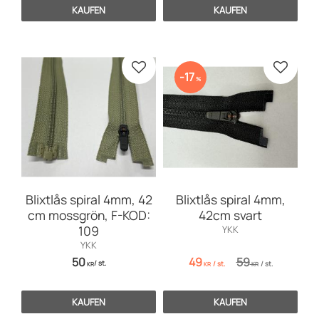
KAUFEN
KAUFEN
Zu Favoriten hinzufügen
Zu Favo
17
%
Blixtlås spiral 4mm, 42
Blixtlås spiral 4mm,
cm mossgrön, F-KOD:
42cm svart
109
YKK
YKK
50
49
59
/
st.
/
st.
/
st.
KR
KR
KR
KAUFEN
KAUFEN