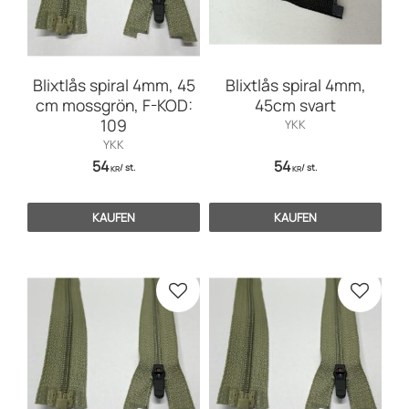
Blixtlås spiral 4mm, 45
Blixtlås spiral 4mm,
cm mossgrön, F-KOD:
45cm svart
109
YKK
YKK
54
54
/
st.
/
st.
KR
KR
KAUFEN
KAUFEN
Zu Favoriten hinzufügen
Zu Favo