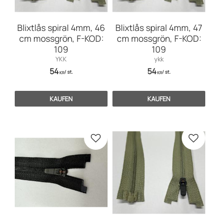
Blixtlås spiral 4mm, 46
Blixtlås spiral 4mm, 47
cm mossgrön, F-KOD:
cm mossgrön, F-KOD:
109
109
YKK
ykk
54
54
/
st.
/
st.
KR
KR
KAUFEN
KAUFEN
Zu Favoriten hinzufügen
Zu Favo