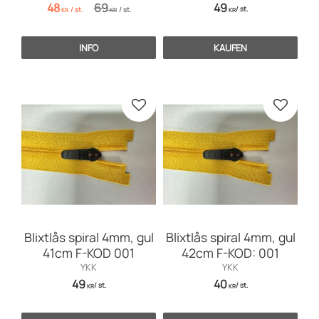
48
69
49
/
st.
/
st.
/
st.
KR
KR
KR
INFO
KAUFEN
Zu Favoriten hinzufügen
Zu Favo
Blixtlås spiral 4mm, gul
Blixtlås spiral 4mm, gul
41cm F-KOD 001
42cm F-KOD: 001
YKK
YKK
49
40
/
st.
/
st.
KR
KR