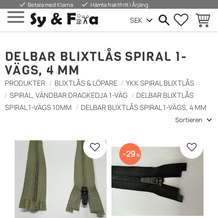
done
done
Betala med Klarna
Hämta fraktfritt i Årjäng
FAVORIT
WARE
Menü
DELBAR BLIXTLÅS SPIRAL 1-
VÄGS, 4 MM
PRODUKTER
BLIXTLÅS & LÖPARE
YKK SPIRAL BLIXTLÅS
SPIRAL, VÄNDBAR DRAGKEDJA 1-VÄG
DELBAR BLIXTLÅS
SPIRAL 1-VÄGS 10MM
DELBAR BLIXTLÅS SPIRAL 1-VÄGS, 4 MM
Sortierung auswählen
Zu Favoriten hinzufügen
Zu Favo
29
%