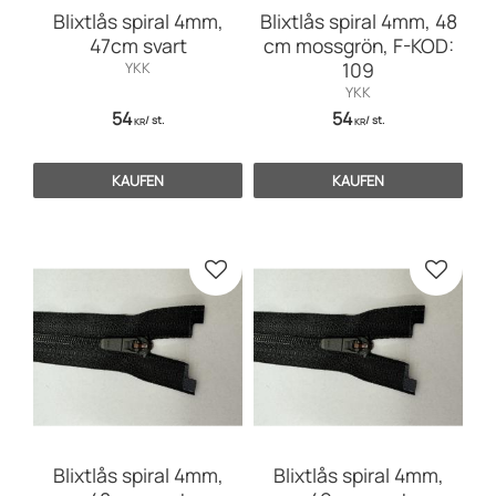
Blixtlås spiral 4mm,
Blixtlås spiral 4mm, 48
47cm svart
cm mossgrön, F-KOD:
109
YKK
YKK
54
54
/
st.
/
st.
KR
KR
KAUFEN
KAUFEN
Zu Favoriten hinzufügen
Zu Favo
Blixtlås spiral 4mm,
Blixtlås spiral 4mm,