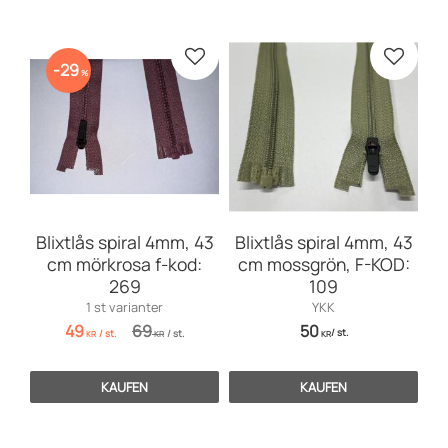
Zu Favoriten hinzufügen
Zu Favo
29
%
Blixtlås spiral 4mm, 43
Blixtlås spiral 4mm, 43
cm mörkrosa f-kod:
cm mossgrön, F-KOD:
269
109
1 st varianter
YKK
49
69
50
/
st.
/
st.
/
st.
KR
KR
KR
KAUFEN
KAUFEN