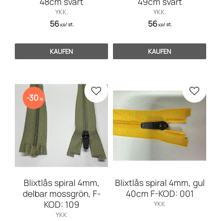
48cm svart
49cm svart
YKK.
YKK.
56
56
/
st.
/
st.
KR
KR
KAUFEN
KAUFEN
Zu Favoriten hinzufügen
Zu Favo
30
%
Blixtlås spiral 4mm,
Blixtlås spiral 4mm, gul
delbar mossgrön, F-
40cm F-KOD: 001
KOD: 109
YKK
YKK