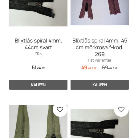
Blixtlås spiral 4mm,
Blixtlås spiral 4mm, 45
44cm svart
cm mörkrosa f-kod:
269
YKK
1 st varianter
51
49
69
/
st.
/
st.
/
st.
KR
KR
KR
KAUFEN
KAUFEN
Zu Favoriten hinzufügen
Zu Favo