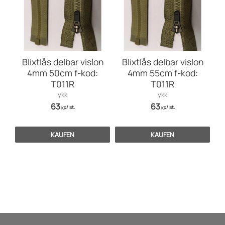
Blixtlås delbar vislon
Blixtlås delbar vislon
4mm 50cm f-kod:
4mm 55cm f-kod:
T011R
T011R
ykk
ykk
63
63
/
st.
/
st.
KR
KR
KAUFEN
KAUFEN