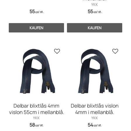
YKK
55
55
/
st.
/
st.
KR
KR
KAUFEN
KAUFEN
Zu Favoriten hinzufügen
Zu Favo
Delbar blixtlås 4mm
Delbar blixtlås vislon
vislon 55cm i mellanblå.
4mm i mellanblå.
YKK
YKK
58
54
/
st.
/
st.
KR
KR