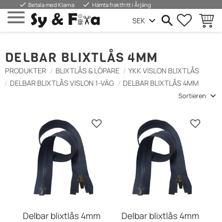
done
done
Betala med Klarna
Hämta fraktfritt i Årjäng
FAVORIT
WARE
Menü
DELBAR BLIXTLÅS 4MM
PRODUKTER
BLIXTLÅS & LÖPARE
YKK VISLON BLIXTLÅS
DELBAR BLIXTLÅS VISLON 1-VÄG
DELBAR BLIXTLÅS 4MM
Sortierung auswählen
Zu Favoriten hinzufügen
Zu Favo
Delbar blixtlås 4mm
Delbar blixtlås 4mm