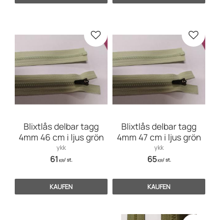
Zu Favoriten hinzufügen
Zu Favo
Blixtlås delbar tagg
Blixtlås delbar tagg
4mm 46 cm i ljus grön
4mm 47 cm i ljus grön
ykk
ykk
61
65
/
st.
/
st.
KR
KR
KAUFEN
KAUFEN