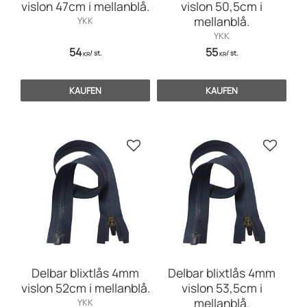
vislon 47cm i mellanblå.
vislon 50,5cm i
mellanblå.
YKK
YKK
54
55
/
st.
/
st.
KR
KR
KAUFEN
KAUFEN
Zu Favoriten hinzufügen
Zu Favo
Delbar blixtlås 4mm
Delbar blixtlås 4mm
vislon 52cm i mellanblå.
vislon 53,5cm i
mellanblå.
YKK