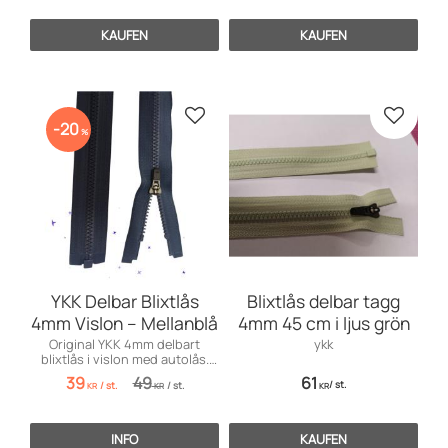
KAUFEN
KAUFEN
Zu Favoriten hinzufügen
Zu Favo
20
%
YKK Delbar Blixtlås
Blixtlås delbar tagg
4mm Vislon – Mellanblå
4mm 45 cm i ljus grön
Original YKK 4mm delbart
ykk
blixtlås i vislon med autolås.
Perfekt för tunnare jackor &
39
49
61
/
st.
/
st.
/
st.
västar.
KR
KR
KR
INFO
KAUFEN