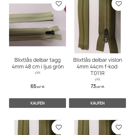
Zu Favoriten hinzufügen
Zu Favo
Blixtlås delbar tagg
Blixtlås delbar vislon
4mm 48 cm i ljus grön
4mm 44cm f-kod:
T011R
ykk
ykk
65
73
/
st.
/
st.
KR
KR
KAUFEN
KAUFEN
Zu Favoriten hinzufügen
Zu Favo