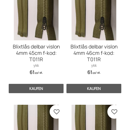
Blixtlås delbar vislon
Blixtlås delbar vislon
4mm 45cm f-kod:
4mm 46cm f-kod:
T011R
T011R
ykk
ykk
61
61
/
st.
/
st.
KR
KR
KAUFEN
KAUFEN
Zu Favoriten hinzufügen
Zu Favo