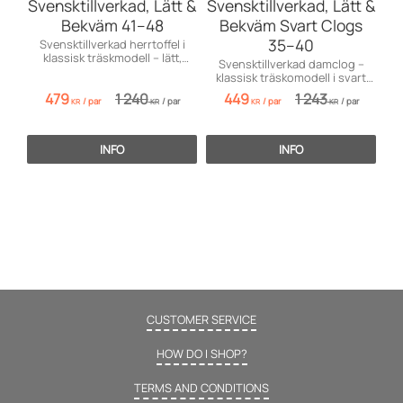
Svensktillverkad, Lätt &
Svensktillverkad, Lätt &
Bekväm 41–48
Bekväm Svart Clogs
35–40
Svensktillverkad herrtoffel i
klassisk träskmodell – lätt,
Svensktillverkad damclog –
bekväm och elegant svart läder.
klassisk träskomodell i svart
läder, lätt och bekväm.
479
1 240
449
1 243
/
par
/
par
/
par
/
par
KR
KR
KR
KR
INFO
INFO
CUSTOMER SERVICE
HOW DO I SHOP?
TERMS AND CONDITIONS