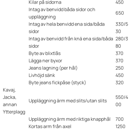
Kilar på sidorna
450
Intag av benvidd båda sidor och
650
uppläggning
Intag av hela benvidd ena sida/båda
330/5
sidor
30
Intag av benvidd från knä ena sida/båda
280/3
sidor
80
Byte av blixtlås
370
Lägga ner byxor
370
Jeans lagning (per hål)
250
Livhöjd sänk
450
Byte jeans fickpåse (styck)
320
Kavaj,
Jacka,
550/4
Uppläggning ärm med slits/utan slits
annan
00
Ytterplagg
Uppläggning ärm med riktiga knapphål
700
Kortas arm från axel
1250