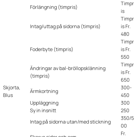
Timpr
Förlängning (timpris)
is
Timpr
Intag/uttag på sidorna (timpris)
is Fr.
480
Timpr
Foderbyte (timpris)
is Fr.
550
Timpr
Ändringar av bal-bröllopsklänning
is Fr.
(timpris)
650
Skjorta,
300-
Ärmkortning
Blus
450
Uppläggning
300
Sy in insnitt
250
350/5
Intag på sidorna utan/med stickning
00
Fr.
Skarva sidor och arm