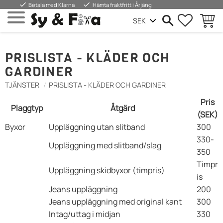
done
done
Betala med Klarna
Hämta fraktfritt i Årjäng
FAVORIT
INDKØ
Menu
PRISLISTA - KLÄDER OCH
GARDINER
TJÄNSTER
PRISLISTA - KLÄDER OCH GARDINER
Pris
Plaggtyp
Åtgärd
(SEK)
Byxor
Uppläggning utan slitband
300
330-
Uppläggning med slitband/slag
350
Timpr
Uppläggning skidbyxor (timpris)
is
Jeans uppläggning
200
Jeans uppläggning med original kant
300
Intag/uttag i midjan
330