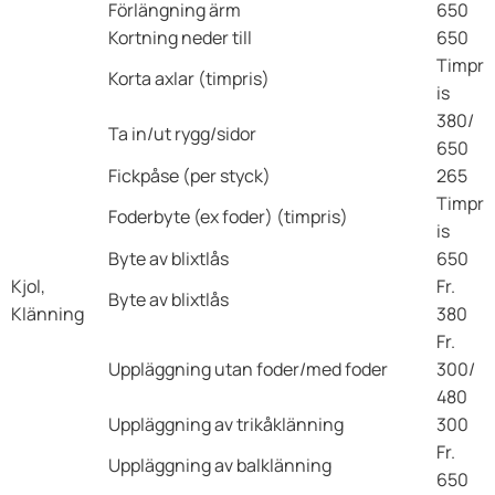
Förlängning ärm
650
Kortning neder till
650
Timpr
Korta axlar (timpris)
is
380/
Ta in/ut rygg/sidor
650
Fickpåse (per styck)
265
Timpr
Foderbyte (ex foder) (timpris)
is
Byte av blixtlås
650
Kjol,
Fr.
Byte av blixtlås
Klänning
380
Fr.
Uppläggning utan foder/med foder
300/
480
Uppläggning av trikåklänning
300
Fr.
Uppläggning av balklänning
650