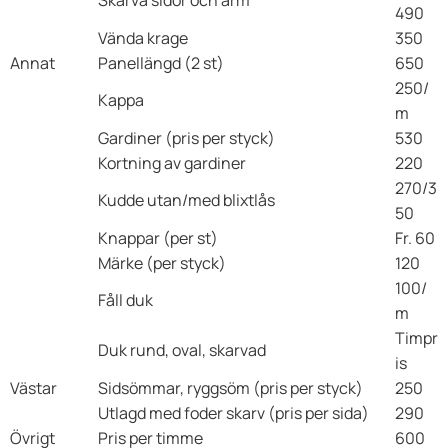
490
Vända krage
350
Annat
Panellängd (2 st)
650
250/
Kappa
m
Gardiner (pris per styck)
530
Kortning av gardiner
220
270/3
Kudde utan/med blixtlås
50
Knappar (per st)
Fr. 60
Märke (per styck)
120
100/
Fåll duk
m
Timpr
Duk rund, oval, skarvad
is
Västar
Sidsömmar, ryggsöm (pris per styck)
250
Utlagd med foder skarv (pris per sida)
290
Övrigt
Pris per timme
600