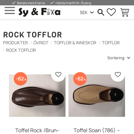
done
done
Betala med Klarna
Hämta fraktfritt i Årjäng
FAVORIT
INDKØ
Menu
ROCK TOFFLOR
PRODUKTER
ÖVRIGT
TOFFLOR & INNESKOR
TOFFLOR
ROCK TOFFLOR
Vælg sorteringsmetode
Gem som favorit
Gem so
62
62
%
%
Toffel Rock /Brun–
Toffel Soan (786) –