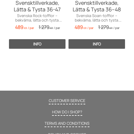
Svensktillverkade,
Svensktillverkade,
Lätta & Tysta 36-47
Lätta & Tysta 36–48
Svenska Rock-tofflor –
Svenska Soan-tofflor –
bekväma, lätta och tysta.
bekväma, lätta och tysta.
Perfekt present eller julklapp.
Perfekt för hem, kontor och
489
1 279
489
1 279
/
par
/
par
/
par
/
par
vardag.
KR
KR
KR
KR
INFO
INFO
CUSTOMER SERVICE
HOW DO I SHOP?
TERMS AND CONDITIONS