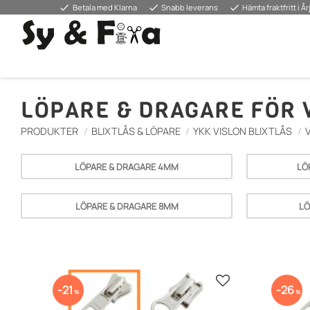
done
done
done
Betala med Klarna
Snabb leverans
Hämta fraktfritt i Å
LÖPARE & DRAGARE FÖR
PRODUKTER
BLIXTLÅS & LÖPARE
YKK VISLON BLIXTLÅS
LÖPARE & DRAGARE 4MM
LÖ
LÖPARE & DRAGARE 8MM
LÖ
Gem som favorit
21
26
%
%