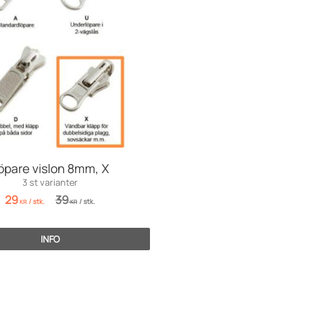
öpare vislon 8mm, X
3 st varianter
29
39
/
stk.
/
stk.
KR
KR
INFO