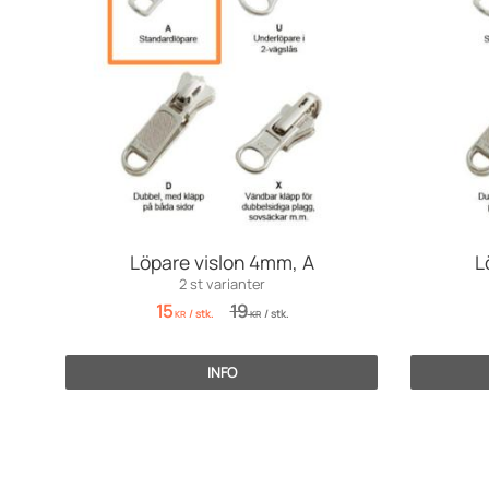
Löpare vislon 4mm, A
L
2 st varianter
15
19
/
stk.
/
stk.
KR
KR
INFO