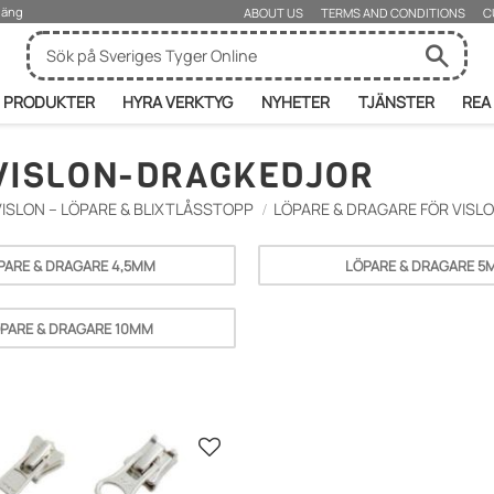
rjäng
ABOUT US
TERMS AND CONDITIONS
C
PRODUKTER
HYRA VERKTYG
NYHETER
TJÄNSTER
REA
 VISLON-DRAGKEDJOR
VISLON – LÖPARE & BLIXTLÅSSTOPP
LÖPARE & DRAGARE FÖR VIS
PARE & DRAGARE 4,5MM
LÖPARE & DRAGARE 5
PARE & DRAGARE 10MM
Gem som favorit