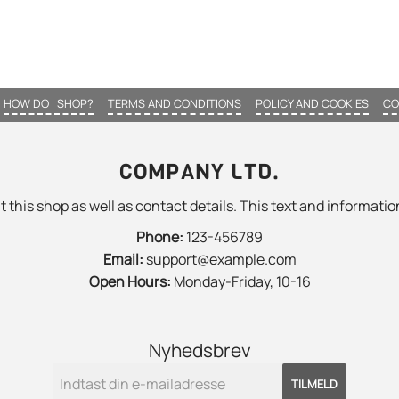
HOW DO I SHOP?
TERMS AND CONDITIONS
POLICY AND COOKIES
CO
COMPANY LTD.
 this shop as well as contact details. This text and information
Phone:
123-456789
Email:
support@example.com
Open Hours:
Monday-Friday, 10-16
Nyhedsbrev
TILMELD