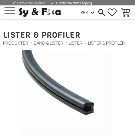
done
done
Betala med Klarna
Hämta fraktfritt i Årjäng
FAVORIT
INDKØ
Menu
LISTER & PROFILER
PRODUKTER
BAND & LISTER
LISTER
LISTER & PROFILER