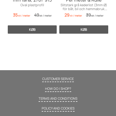
Oval plastprofil
Slitstark grå kederlist (3mm Ø)
för båt, bil och hemmabruk.
Flexibel och enkel att sy.
35
49
29
39
/
meter
/
meter
/
meter
/
meter
KR
KR
KR
KR
KØB
KØB
CUSTOMER SERVICE
HOW DO I SHOP?
TERMS AND CONDITIONS
POLICY AND COOKIES