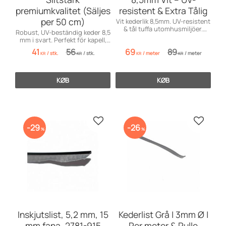
premiumkvalitet (Säljes
resistent & Extra Tålig
per 50 cm)
Vit kederlik 8,5mm. UV-resistent
& tål tuffa utomhusmiljöer.
Robust, UV-beständig keder 8,5
Perfekt för markiser & kapell.
mm i svart. Perfekt för kapell,
tält och markiser! Levereras i
41
56
69
89
/
stk.
/
stk.
/
meter
/
meter
obruten längd.
KR
KR
KR
KR
KØB
KØB
Gem som favorit
Gem so
29
26
%
%
Inskjutslist, 5,2 mm, 15
Kederlist Grå | 3mm Ø |
mm fana, 2781-915
Per meter & Rulle