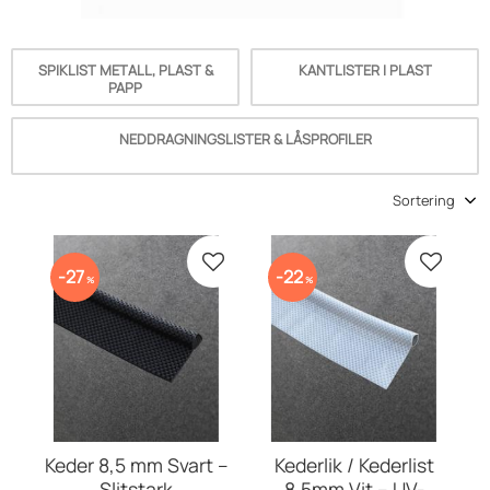
SPIKLIST METALL, PLAST &
KANTLISTER I PLAST
PAPP
NEDDRAGNINGSLISTER & LÅSPROFILER
Vælg sorteringsmetode
Gem som favorit
Gem so
27
22
%
%
Keder 8,5 mm Svart –
Kederlik / Kederlist
Slitstark
8,5mm Vit – UV-