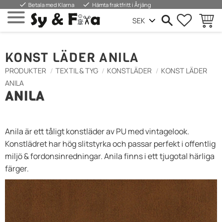
done
done
Betala med Klarna
Hämta fraktfritt i Årjäng
FAVORIT
INDKØ
Menu
KONST LÄDER ANILA
PRODUKTER
TEXTIL & TYG
KONSTLÄDER
KONST LÄDER
ANILA
ANILA
Anila är ett tåligt konstläder av PU med vintagelook.
Konstlädret har hög slitstyrka och passar perfekt i offentlig
miljö & fordonsinredningar. Anila finns i ett tjugotal härliga
färger.