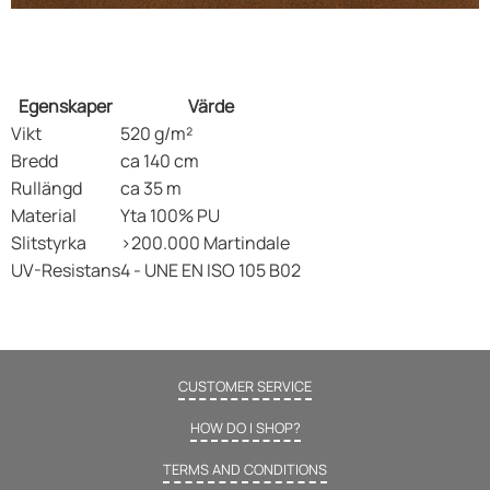
Egenskaper
Värde
Vikt
520 g/m²
Bredd
ca 140 cm
Rullängd
ca 35 m
Material
Yta 100% PU
Slitstyrka
>200.000 Martindale
UV-Resistans
4 - UNE EN ISO 105 B02
CUSTOMER SERVICE
HOW DO I SHOP?
TERMS AND CONDITIONS