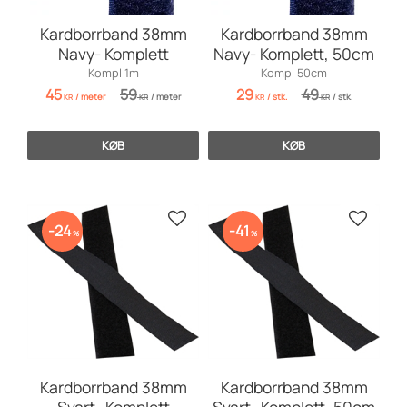
Kardborrband 38mm
Kardborrband 38mm
Navy- Komplett
Navy- Komplett, 50cm
Kompl 1m
Kompl 50cm
45
59
29
49
/
meter
/
meter
/
stk.
/
stk.
KR
KR
KR
KR
KØB
KØB
Gem som favorit
Gem so
24
41
%
%
Kardborrband 38mm
Kardborrband 38mm