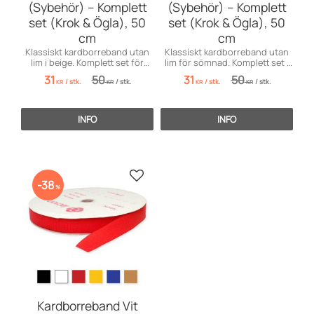
(Sybehör) – Komplett
(Sybehör) – Komplett
set (Krok & Ögla), 50
set (Krok & Ögla), 50
cm
cm
Klassiskt kardborreband utan
Klassiskt kardborreband utan
lim i beige. Komplett set för
lim för sömnad. Komplett set i
sömnad. Säljs i 50 cm-enheter.
svart. Säljs i 50 cm-enheter.
31
50
31
50
/
stk.
/
stk.
/
stk.
/
stk.
KR
KR
KR
KR
INFO
INFO
Gem som favorit
38
%
Kardborreband Vit