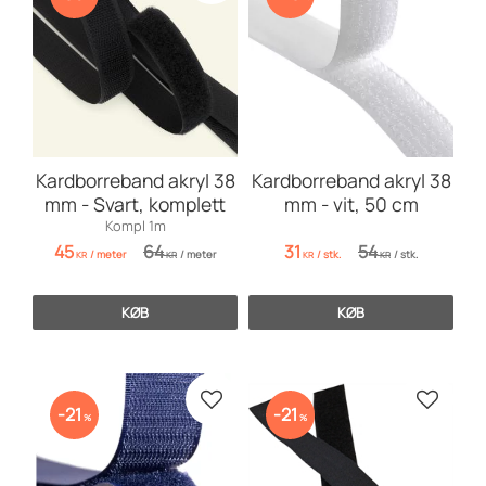
Kardborreband akryl 38
Kardborreband akryl 38
mm - Svart, komplett
mm - vit, 50 cm
Kompl 1m
45
64
31
54
/
meter
/
meter
/
stk.
/
stk.
KR
KR
KR
KR
KØB
KØB
Gem som favorit
Gem so
21
21
%
%