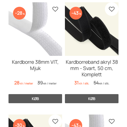
Gem som favorit
Gem so
28
43
%
%
Kardborre 38mm VIT,
Kardborreband akryl 38
Mjuk
mm - Svart, 50 cm,
Komplett
28
39
31
54
/
meter
/
meter
/
stk.
/
stk.
KR
KR
KR
KR
KØB
KØB
Gem som favorit
Gem so
30
43
%
%