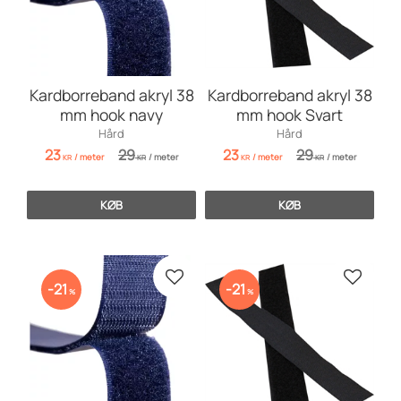
Kardborreband akryl 38
Kardborreband akryl 38
mm hook navy
mm hook Svart
Hård
Hård
23
29
23
29
/
meter
/
meter
/
meter
/
meter
KR
KR
KR
KR
KØB
KØB
Gem som favorit
Gem so
21
21
%
%