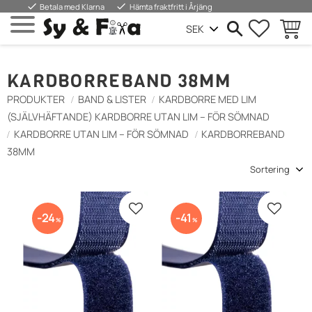
done
done
Betala med Klarna
Hämta fraktfritt i Årjäng
FAVORIT
INDKØ
Menu
KARDBORREBAND 38MM
PRODUKTER
BAND & LISTER
KARDBORRE MED LIM
(SJÄLVHÄFTANDE) KARDBORRE UTAN LIM – FÖR SÖMNAD
KARDBORRE UTAN LIM – FÖR SÖMNAD
KARDBORREBAND
38MM
Vælg sorteringsmetode
Gem som favorit
Gem so
24
41
%
%