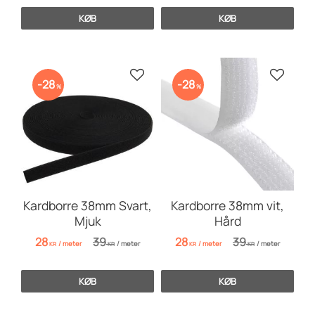
KØB
KØB
Gem som favorit
Gem so
28
28
%
%
Kardborre 38mm Svart,
Kardborre 38mm vit,
Mjuk
Hård
28
39
28
39
/
meter
/
meter
/
meter
/
meter
KR
KR
KR
KR
KØB
KØB