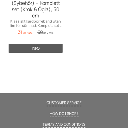
(Sybehör) – Komplett
set (Krok & Ögla), 50
cm
Klassiskt kardborreband utan
lim för sömnad. Komplett set i
vitt. Säljs i 50 cm-enheter.
31
50
/
stk.
/
stk.
KR
KR
INFO
CUSTOMER SERVICE
HOW DO I SHOP?
TERMS AND CONDITIONS