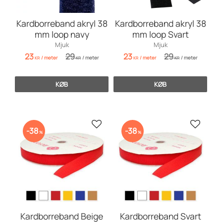
Kardborreband akryl 38
Kardborreband akryl 38
mm loop navy
mm loop Svart
Mjuk
Mjuk
23
29
23
29
/
meter
/
meter
/
meter
/
meter
KR
KR
KR
KR
KØB
KØB
Gem som favorit
Gem so
38
38
%
%
Kardborreband Beige
Kardborreband Svart