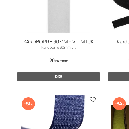
KARDBORRE 30MM - VIT MJUK
Kard
Kardborre 30mm vit
20
/
meter
KR
KØB
Gem som favorit
51
34
%
%