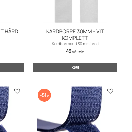
IT HÅRD
KARDBORRE 30MM - VIT
KOMPLETT
Kardborrband 30 mm bred
43
/
meter
KR
KØB
Gem som favorit
Gem som f
51
%