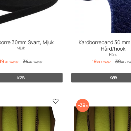
borre 30mm Svart, Mjuk
Kardborreband 30 mm 
Hård/hook
Mjuk
Hård
19
34
19
39
/
meter
/
meter
/
meter
/
me
KR
KR
KR
KR
KØB
KØB
Gem som favorit
39
%