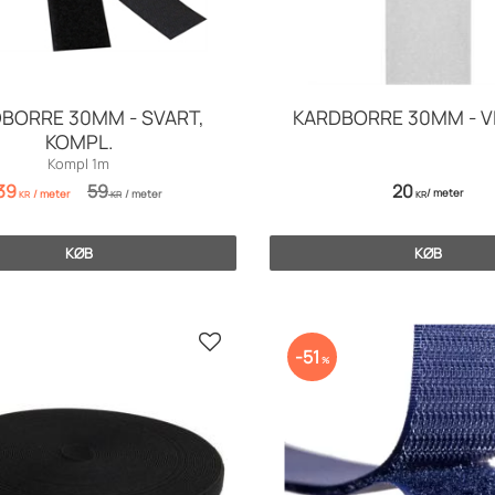
BORRE 30MM - SVART,
KARDBORRE 30MM - V
KOMPL.
Kompl 1m
39
59
20
/
meter
/
meter
/
meter
KR
KR
KR
KØB
KØB
Gem som favorit
51
%