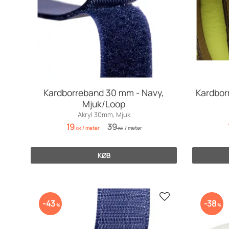
Kardborreband 30 mm - Navy,
Kardbor
Mjuk/Loop
Akryl 30mm, Mjuk
19
39
/
meter
/
meter
KR
KR
KØB
Gem som favorit
43
38
%
%