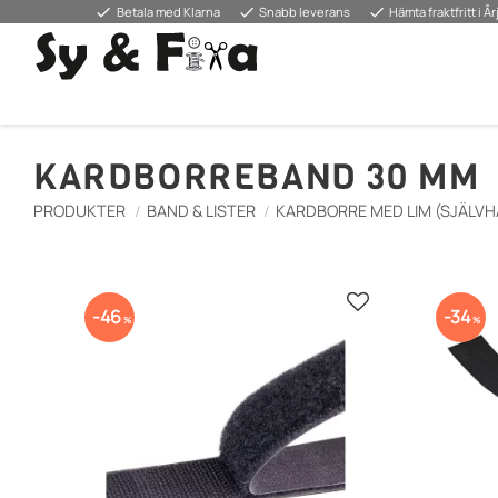
done
done
done
Betala med Klarna
Snabb leverans
Hämta fraktfritt i Å
KARDBORREBAND 30 MM
PRODUKTER
BAND & LISTER
KARDBORRE MED LIM (SJÄLVH
Gem som favorit
46
34
%
%