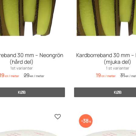
reband 30 mm – Neongrön
Kardborreband 30 mm –
(hård del)
(mjuka del)
1st varianter
1 st varianter
19
29
19
31
/
meter
/
meter
/
meter
/
met
KR
KR
KR
KR
KØB
KØB
Gem som favorit
38
%