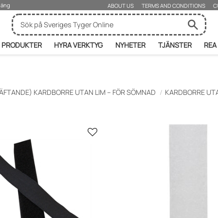
rjäng
ABOUT US
TERMS AND CONDITIONS
C
PRODUKTER
HYRA VERKTYG
NYHETER
TJÄNSTER
REA
ÄFTANDE) KARDBORRE UTAN LIM – FÖR SÖMNAD
KARDBORRE UTA
Gem som favorit