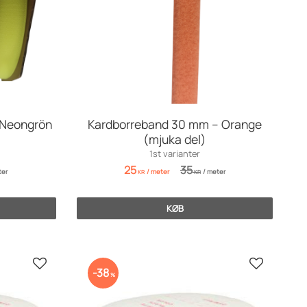
 Neongrön
Kardborreband 30 mm – Orange
(mjuka del)
1st varianter
25
35
er
/
meter
/
meter
KR
KR
KØB
Gem som favorit
Gem som f
38
%