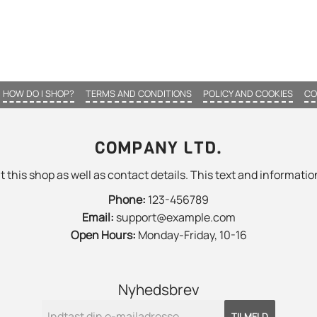
HOW DO I SHOP?
TERMS AND CONDITIONS
POLICY AND COOKIES
CO
COMPANY LTD.
 this shop as well as contact details. This text and information
Phone:
123-456789
Email:
support@example.com
Open Hours:
Monday-Friday, 10-16
Nyhedsbrev
TILMELD