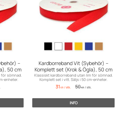
ybehör) –
Kardborreband Vit (Sybehör) –
la), 50 cm
Komplett set (Krok & Ögla), 50 cm
m för sömnad.
Klassiskt kardborreband utan lim för sömnad.
 cm-enheter.
Komplett set i vitt. Säljs i 50 cm-enheter.
31
50
.
/
stk.
/
stk.
KR
KR
INFO