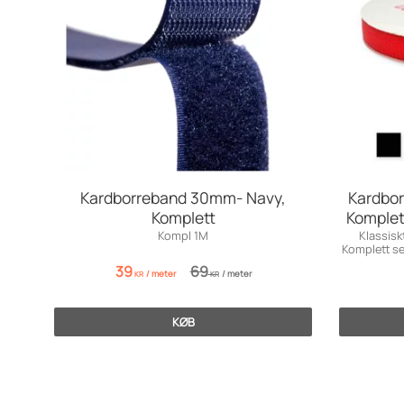
Kardborreband 30mm- Navy,
Kardbor
Komplett
Komplet
Kompl 1M
Klassisk
Komplett se
39
69
/
meter
/
meter
KR
KR
KØB