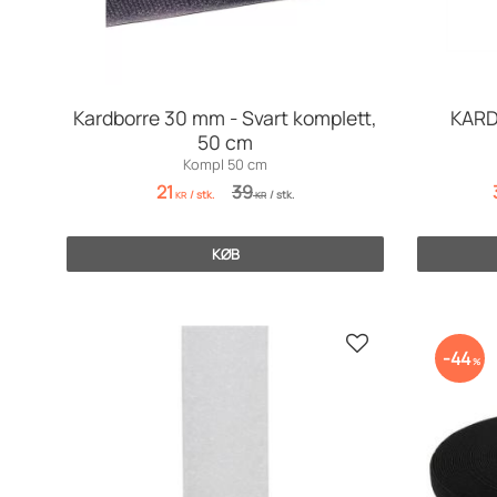
Kardborre 30 mm - Svart komplett,
KARD
50 cm
Kompl 50 cm
21
39
/
stk.
/
stk.
KR
KR
KØB
Gem som favorit
44
%