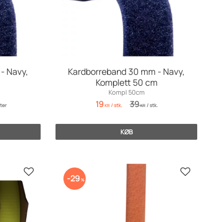
- Navy,
Kardborreband 30 mm - Navy,
Komplett 50 cm
Kompl 50cm
19
39
ter
/
stk.
/
stk.
KR
KR
KØB
Gem som favorit
Gem som f
29
%