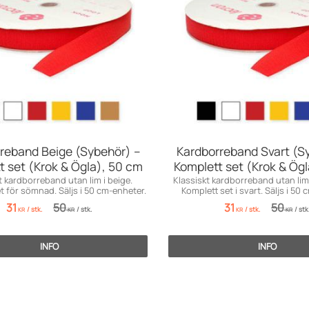
reband Beige (Sybehör) –
Kardborreband Svart (S
t set (Krok & Ögla), 50 cm
Komplett set (Krok & Ög
t kardborreband utan lim i beige.
Klassiskt kardborreband utan li
t för sömnad. Säljs i 50 cm-enheter.
Komplett set i svart. Säljs i 50
31
50
31
50
/
stk.
/
stk.
/
stk.
/
stk
KR
KR
KR
KR
INFO
INFO