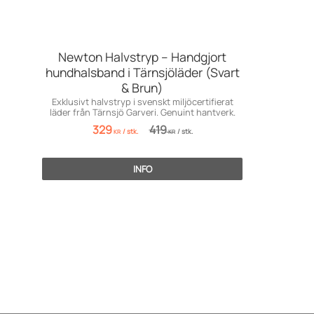
Newton Halvstryp – Handgjort
hundhalsband i Tärnsjöläder (Svart
& Brun)
Exklusivt halvstryp i svenskt miljöcertifierat
läder från Tärnsjö Garveri. Genuint hantverk.
329
419
/
stk.
/
stk.
KR
KR
INFO