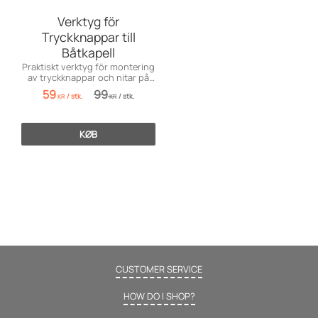
Verktyg för
Tryckknappar till
Båtkapell
Praktiskt verktyg för montering
av tryckknappar och nitar på
båtkapell, dynor och segelduk.
59
99
/
stk.
/
stk.
Passar både hemmafixare och
KR
KR
proffs.
KØB
CUSTOMER SERVICE
HOW DO I SHOP?