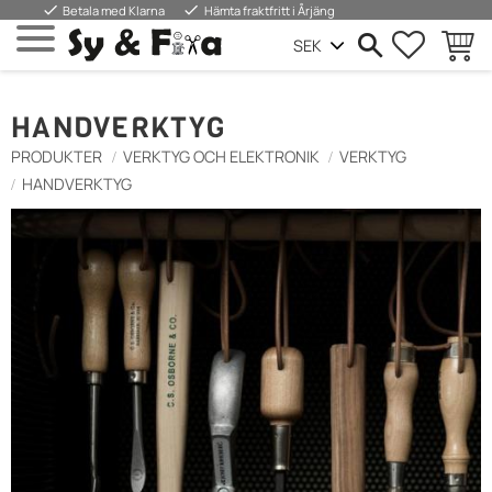
done
done
Betala med Klarna
Hämta fraktfritt i Årjäng
FAVORIT
INDKØ
Menu
HANDVERKTYG
PRODUKTER
VERKTYG OCH ELEKTRONIK
VERKTYG
HANDVERKTYG