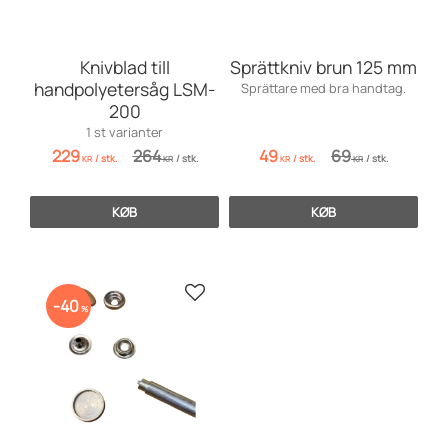
Knivblad till
Sprättkniv brun 125 mm
handpolyetersåg LSM-
Sprättare med bra handtag.
200
1 st varianter
229
264
49
69
/
stk.
/
stk.
/
stk.
/
stk.
KR
KR
KR
KR
KØB
KØB
Gem som favorit
40
%