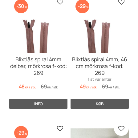
Gem som favorit
Gem so
30
29
%
%
Blixtlås spiral 4mm
Blixtlås spiral 4mm, 46
delbar, mörkrosa f-kod:
cm mörkrosa f-kod:
269
269
1 st varianter
48
69
49
69
/
stk.
/
stk.
/
stk.
/
stk.
KR
KR
KR
KR
INFO
KØB
Gem som favorit
Gem so
29
%