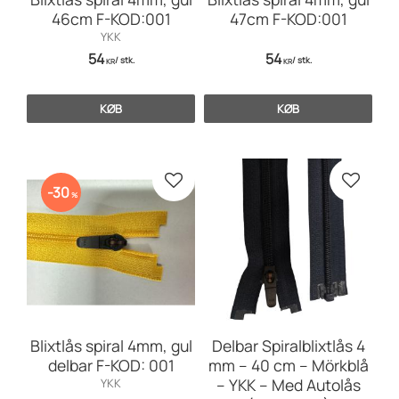
46cm F-KOD:001
47cm F-KOD:001
YKK
54
54
/
stk.
/
stk.
KR
KR
KØB
KØB
Gem som favorit
Gem so
30
%
Blixtlås spiral 4mm, gul
Delbar Spiralblixtlås 4
delbar F-KOD: 001
mm – 40 cm – Mörkblå
– YKK – Med Autolås
YKK