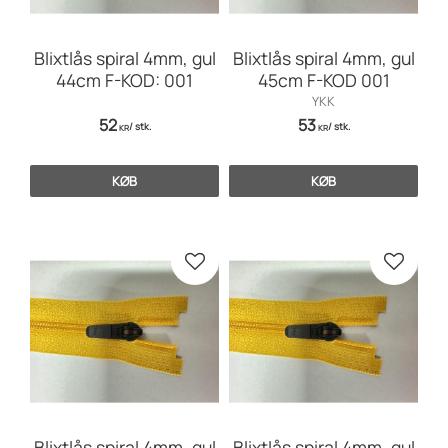
Blixtlås spiral 4mm, gul
Blixtlås spiral 4mm, gul
44cm F-KOD: 001
45cm F-KOD 001
YKK
52
53
/
stk.
/
stk.
KR
KR
KØB
KØB
Gem som favorit
Gem so
Blixtlås spiral 4mm, gul
Blixtlås spiral 4mm, gul