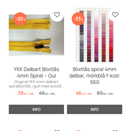
Gem som favorit
Gem so
20
33
%
%
YKK Delbart Blixtlås
Blixtlås spiral 4mm
4mm Spiral – Gul
delbar, mörkblå f-kod:
560
Original YKK 4mm delbart
spiralblixtlås i gult med autolås.
Mjukt & flexibelt för kläder.
39
49
46
69
/
stk.
/
stk.
/
stk.
/
stk.
KR
KR
KR
KR
INFO
INFO