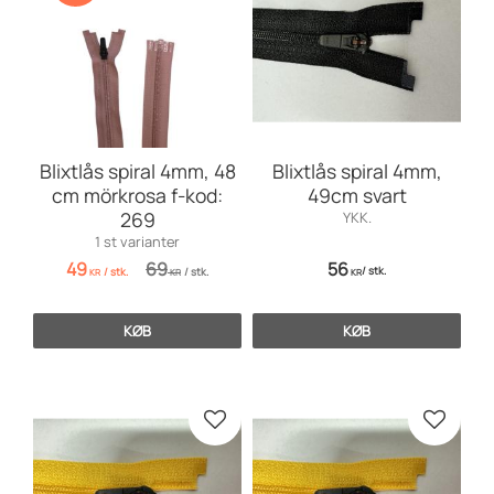
Blixtlås spiral 4mm, 48
Blixtlås spiral 4mm,
cm mörkrosa f-kod:
49cm svart
269
YKK.
1 st varianter
49
69
56
/
stk.
/
stk.
/
stk.
KR
KR
KR
KØB
KØB
Gem som favorit
Gem so