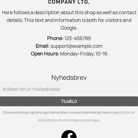
COMPANY LTD.
Here follows a description about this shop as well as contact
details. This text and information is both for visitors and
Google.
Phone:
123-456789
Email:
support@example.com
Open Hours:
Monday-Friday, 10-16
Nyhedsbrev
TILMELD
Dine personlige oplysninger behandles i overensstemmelse med vores
politik for
beskyttelse af personlige oplysninger
.