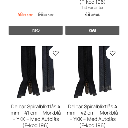
(F-kod 196)
1 st varianter
48
69
49
/
stk.
/
stk.
/
stk.
KR
KR
KR
INFO
KØB
Gem som favorit
Gem so
Delbar Spiralblixtlås 4
Delbar Spiralblixtlås 4
mm – 41 cm – Mörkblå
mm – 42 cm – Mörkblå
– YKK – Med Autolås
– YKK – Med Autolås
(F-kod 196)
(F-kod 196)