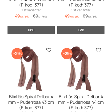
(F-kod: 377)
(F-kod: 377)
1 st varianter
1 st varianter
49
69
49
69
/
stk.
/
stk.
/
stk.
/
stk.
KR
KR
KR
KR
KØB
KØB
Gem som favorit
Gem so
29
29
%
%
Blixtlås Spiral Delbar 4
Blixtlås Spiral Delbar 4
mm – Puderrosa 43 cm
mm – Puderrosa 44 cm
(F-kod: 377)
(F-kod: 377)