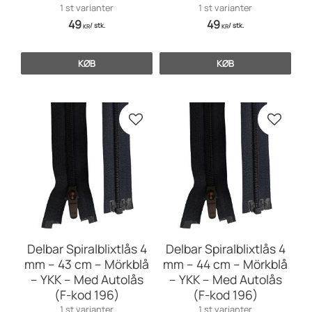
1 st varianter
1 st varianter
49
49
/
stk.
/
stk.
KR
KR
KØB
KØB
Gem som favorit
Gem so
Delbar Spiralblixtlås 4
Delbar Spiralblixtlås 4
mm – 43 cm – Mörkblå
mm – 44 cm – Mörkblå
– YKK – Med Autolås
– YKK – Med Autolås
(F-kod 196)
(F-kod 196)
1 st varianter
1 st varianter