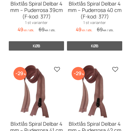
Blixtlås Spiral Delbar 4
Blixtlås Spiral Delbar 4
mm – Puderrosa 39cm
mm – Puderrosa 40 cm
(F-kod: 377)
(F-kod: 377)
1 st varianter
1 st varianter
49
69
49
69
/
stk.
/
stk.
/
stk.
/
stk.
KR
KR
KR
KR
KØB
KØB
Gem som favorit
Gem so
29
29
%
%
Blixtlås Spiral Delbar 4
Blixtlås Spiral Delbar 4
mm – Puderrosa 41 cm
mm – Puderrosa 42 cm