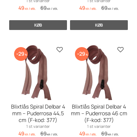
1 st varianter
1 st varianter
49
69
49
69
/
stk.
/
stk.
/
stk.
/
stk.
KR
KR
KR
KR
KØB
KØB
Gem som favorit
Gem so
29
29
%
%
Blixtlås Spiral Delbar 4
Blixtlås Spiral Delbar 4
mm – Puderrosa 44,5
mm – Puderrosa 46 cm
cm (F-kod: 377)
(F-kod: 377)
1 st varianter
1 st varianter
49
69
49
69
/
stk.
/
stk.
/
stk.
/
stk.
KR
KR
KR
KR