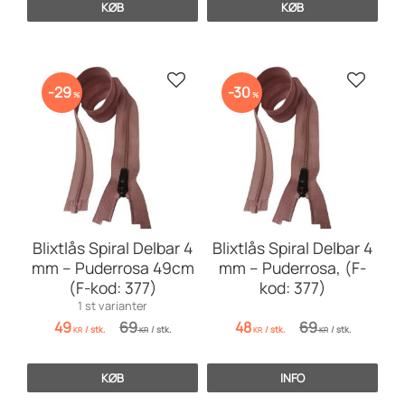
KØB
KØB
Gem som favorit
Gem so
29
30
%
%
Blixtlås Spiral Delbar 4
Blixtlås Spiral Delbar 4
mm – Puderrosa 49cm
mm – Puderrosa, (F-
(F-kod: 377)
kod: 377)
1 st varianter
49
69
48
69
/
stk.
/
stk.
/
stk.
/
stk.
KR
KR
KR
KR
KØB
INFO