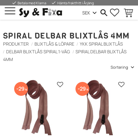
done
done
Betala med Klarna
Hämta fraktfritt i Årjäng
FAVORIT
INDKØ
Menu
SPIRAL DELBAR BLIXTLÅS 4MM
PRODUKTER
BLIXTLÅS & LÖPARE
YKK SPIRAL BLIXTLÅS
DELBAR BLIXTLÅS SPIRAL 1-VÄG
SPIRAL DELBAR BLIXTLÅS
4MM
Vælg sorteringsmetode
Gem som favorit
Gem so
29
29
%
%