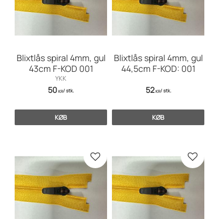
Blixtlås spiral 4mm, gul
Blixtlås spiral 4mm, gul
43cm F-KOD 001
44,5cm F-KOD: 001
YKK
50
52
/
stk.
/
stk.
KR
KR
KØB
KØB
Gem som favorit
Gem so