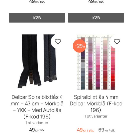
49
49
/
stk.
/
stk.
KR
KR
KØB
KØB
Gem som favorit
Gem so
29
%
Delbar Spiralblixtlås 4
Spiralblixtlås 4 mm
mm – 47 cm – Mörkblå
Delbar Mörkblå (F-kod
– YKK – Med Autolås
196)
(F-kod 196)
1 st varianter
1 st varianter
49
49
69
/
stk.
/
stk.
/
stk.
KR
KR
KR