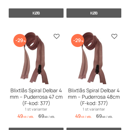
KØB
KØB
Gem som favorit
Gem so
29
29
%
%
Blixtlås Spiral Delbar 4
Blixtlås Spiral Delbar 4
mm – Puderrosa 47 cm
mm – Puderrosa 48cm
(F-kod: 377)
(F-kod: 377)
1 st varianter
1 st varianter
49
69
49
69
/
stk.
/
stk.
/
stk.
/
stk.
KR
KR
KR
KR