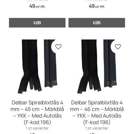
49
49
/
stk.
/
stk.
KR
KR
KØB
KØB
Gem som favorit
Gem so
Delbar Spiralblixtlås 4
Delbar Spiralblixtlås 4
mm – 45 cm – Mörkblå
mm – 46 cm – Mörkblå
– YKK – Med Autolås
– YKK – Med Autolås
(F-kod 196)
(F-kod 196)
1 st varianter
1 st varianter