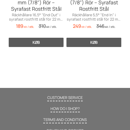
mm (7/8") Rör –
(7/8") Rör – Syrafast
Syrafast Rostfritt Stål
Rostfritt Stål
Räckhållare 16,5° "End Out" i
Räckhållare 5,5° "End In" i
syrafast rostfritt stål för 22 mm
syrafast rostfritt stål för 22 mm
rör. Robust marin finish.
rör. Robust finish för marin
189
310
249
346
/
stk.
/
stk.
/
stk.
/
stk.
miljö.
KR
KR
KR
KR
KØB
KØB
CUSTOMER SERVICE
HOW DO I SHOP?
TERMS AND CONDITIONS