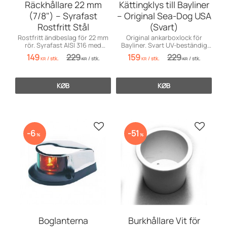
Räckhållare 22 mm
Kättingklys till Bayliner
(7/8") – Syrafast
– Original Sea-Dog USA
Rostfritt Stål
(Svart)
Rostfritt ändbeslag för 22 mm
Original ankarboxlock för
rör. Syrafast AISI 316 med
Bayliner. Svart UV-beständig
högpolerad finish. Perfekt
plast. Hålmått 70mm. Från Sea-
149
229
159
229
/
stk.
/
stk.
/
stk.
/
stk.
avslut för båtens handräcken.
Dog USA!
KR
KR
KR
KR
KØB
KØB
Gem som favorit
Gem so
6
51
%
%
Boglanterna
Burkhållare Vit för