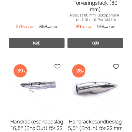
Förvaringsfack (80
mm)
Robust 80 mm lucköppnare i
rostfritt stål. Perfekt för
motorluckor och
279
358
89
106
/
stk.
/
stk.
/
stk.
/
stk.
förvaringsfack i durken.
KR
KR
KR
KR
KØB
KØB
Gem som favorit
Gem so
39
28
%
%
Handräckesändbeslag
Handräckesändbeslag
16,5° (End Out) för 22
5,5° (End In) för 22 mm