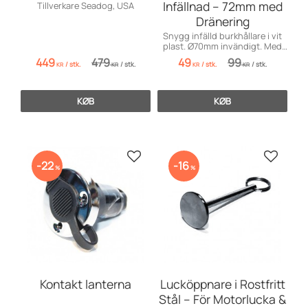
Infällnad – 72mm med
Tillverkare Seadog, USA
Dränering
Snygg infälld burkhållare i vit
plast. Ø70mm invändigt. Med
praktiskt dräneringshål!
449
479
49
99
/
stk.
/
stk.
/
stk.
/
stk.
KR
KR
KR
KR
KØB
KØB
Gem som favorit
Gem so
22
16
%
%
Kontakt lanterna
Lucköppnare i Rostfritt
Stål – För Motorlucka &