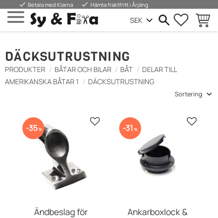
done
done
Betala med Klarna
Hämta fraktfritt i Årjäng
FAVORIT
INDKØ
Menu
DÄCKSUTRUSTNING
PRODUKTER
BÅTAR OCH BILAR
BÅT
DELAR TILL
AMERIKANSKA BÅTAR 1
DÄCKSUTRUSTNING
Vælg sorteringsmetode
Gem som favorit
Gem so
35
31
%
%
Ändbeslag för
Ankarboxlock &