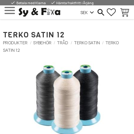
done
done
Betala med Klarna
Hämta fraktfritt i Årjäng
FAVORIT
KUNDV
Meny
TERKO SATIN 12
PRODUKTER
SYBEHÖR
TRÅD
TERKO SATIN
TERKO
SATIN 12