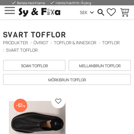
done
done
Betala med Klarna
Hämta fraktfritt i Årjäng
FAVORIT
KUND
Meny
SVART TOFFLOR
PRODUKTER
ÖVRIGT
TOFFLOR & INNESKOR
TOFFLOR
SVART TOFFLOR
SOAN TOFFLOR
MELLANBRUN TOFFLOR
MÖRKBRUN TOFFLOR
Lägg till i favoriter
51
%