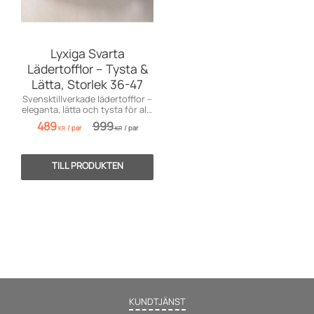
Lyxiga Svarta
Lädertofflor – Tysta &
Lätta, Storlek 36-47
Svensktillverkade lädertofflor –
eleganta, lätta och tysta för alla
tillfällen.
489
999
/
par
/
par
KR
KR
KUNDTJÄNST