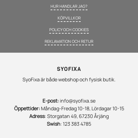
HUR HANDLAR JAG?
KÖPVILLKOR
POLICY OCH COOKIES
REKLAMATION OCH RETUR
SYOFIXA
SyoFixa är både webshop och fysisk butik.
E-post:
info@syofixa.se
Öppettider:
Måndag-Fredag 10-18, Lördagar 10-15
Adress
: Storgatan 49, 67230 Årjäng
Swish
: 123 383 4785