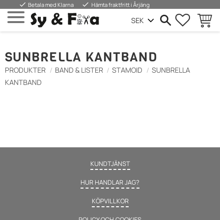
done
done
Betala med Klarna
Hämta fraktfritt i Årjäng
FAVORIT
KUND
Meny
SUNBRELLA KANTBAND
PRODUKTER
BAND & LISTER
STAMOID
SUNBRELLA
KANTBAND
KUNDTJÄNST
HUR HANDLAR JAG?
KÖPVILLKOR
POLICY OCH COOKIES