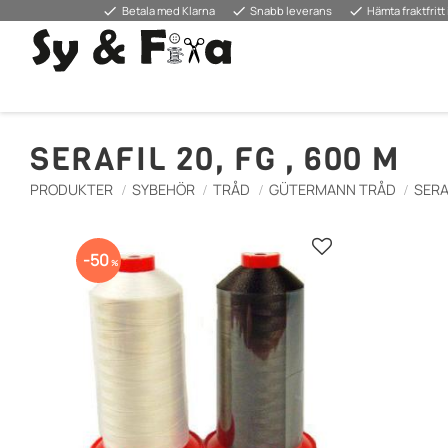
done
done
done
Betala med Klarna
Snabb leverans
Hämta fraktfritt 
SERAFIL 20, FG , 600 M
PRODUKTER
SYBEHÖR
TRÅD
GÜTERMANN TRÅD
SERA
Lägg till i favorite
50
%