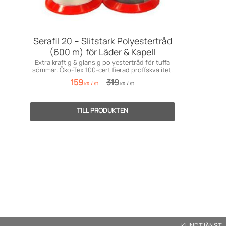
Serafil 20 – Slitstark Polyestertråd
(600 m) för Läder & Kapell
Extra kraftig & glansig polyestertråd för tuffa
sömmar. Öko-Tex 100-certifierad proffskvalitet.
159
319
/
st
/
st
KR
KR
KUNDTJÄNST