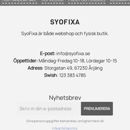
SYOFIXA
SyoFixa är både webshop och fysisk butik.
E-post:
info@syofixa.se
Öppettider:
Måndag-Fredag 10-18, Lördagar 10-15
Adress
: Storgatan 49, 67230 Årjäng
Swish
: 123 383 4785
Nyhetsbrev
PRENUMERERA
Dina personuppgifter behandlas i enlighet med vår
integritetspolicy
.