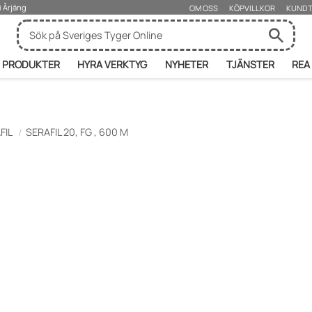
i Årjäng
OM OSS
KÖPVILLKOR
KUNDT
PRODUKTER
HYRA VERKTYG
NYHETER
TJÄNSTER
REA
FIL
SERAFIL 20, FG , 600 M
r