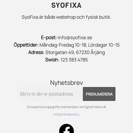
SYOFIXA
SyoFixa är både webshop och fysisk butik.
E-post:
info@syofixa.se
Öppettider:
Måndag-Fredag 10-18, Lördagar 10-15
Adress
: Storgatan 49, 67230 Årjäng
Swish
: 123 383 4785
Nyhetsbrev
PRENUMERERA
Dina personuppgifter behandlas i enlighet med vår
integritetspolicy
.