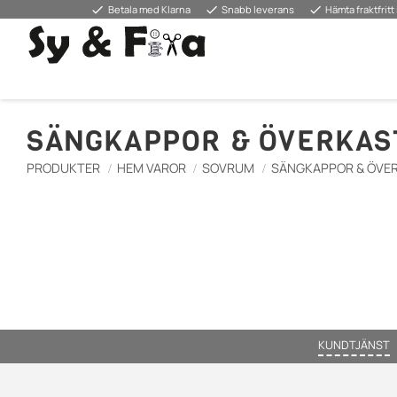
done
done
done
Betala med Klarna
Snabb leverans
Hämta fraktfritt 
SÄNGKAPPOR & ÖVERKAS
PRODUKTER
HEM VAROR
SOVRUM
SÄNGKAPPOR & ÖVE
KUNDTJÄNST