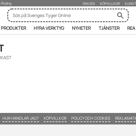
i Årjäng
OM OSS
KÖPVILLKOR
KUNDT
PRODUKTER
HYRA VERKTYG
NYHETER
TJÄNSTER
REA
T
RKAST
HUR HANDLAR JAG?
KÖPVILLKOR
POLICY OCH COOKIES
REKLAMATI