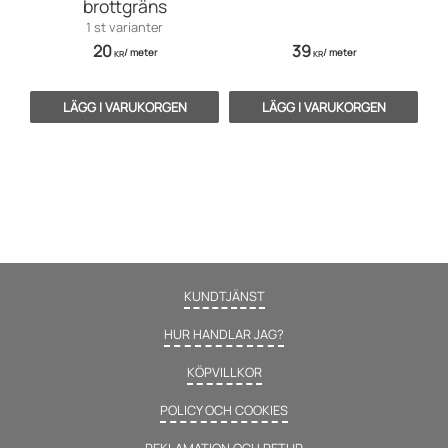
brottgräns
1 st varianter
20
39
/
meter
/
meter
KR
KR
KUNDTJÄNST
HUR HANDLAR JAG?
KÖPVILLKOR
POLICY OCH COOKIES