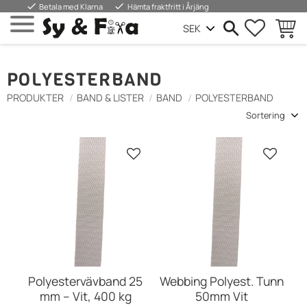
done
done
Betala med Klarna
Hämta fraktfritt i Årjäng
FAVORIT
KUND
Meny
POLYESTERBAND
PRODUKTER
BAND & LISTER
BAND
POLYESTERBAND
Välj sortering
Lägg till i favoriter
Lägg till
Polyestervävband 25
Webbing Polyest. Tunn
mm – Vit, 400 kg
50mm Vit