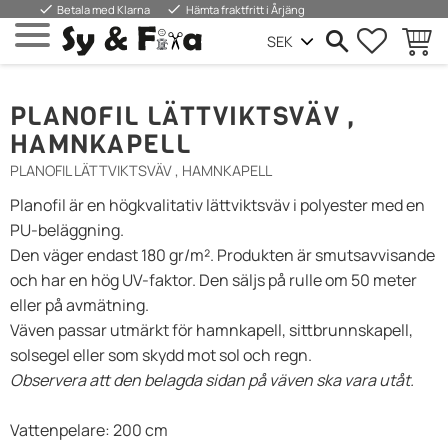
done
done
Betala med Klarna
Hämta fraktfritt i Årjäng
FAVORIT
KUND
Meny
PLANOFIL LÄTTVIKTSVÄV ,
HAMNKAPELL
PLANOFIL LÄTTVIKTSVÄV , HAMNKAPELL
Planofil är en högkvalitativ lättviktsväv i polyester med en
PU-beläggning.
Den väger endast 180 gr/m². Produkten är smutsavvisande
och har en hög UV-faktor. Den säljs på rulle om 50 meter
eller på avmätning.
Väven passar utmärkt för hamnkapell, sittbrunnskapell,
solsegel eller som skydd mot sol och regn.
Observera att den belagda sidan på väven ska vara utåt.
Vattenpelare: 200 cm