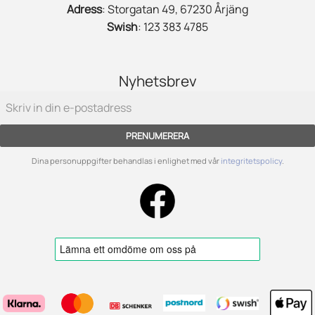
Adress
: Storgatan 49, 67230 Årjäng
Swish
: 123 383 4785
Nyhetsbrev
PRENUMERERA
Dina personuppgifter behandlas i enlighet med vår
integritetspolicy
.