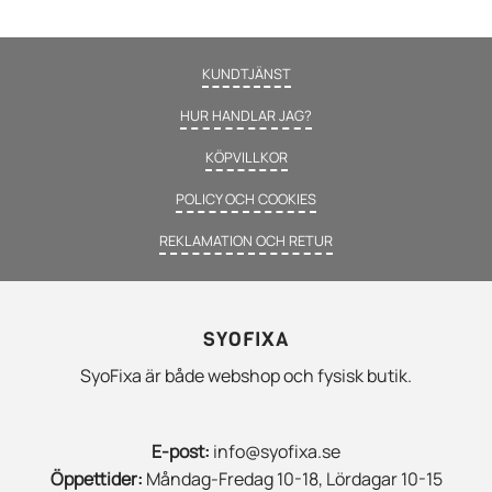
KUNDTJÄNST
HUR HANDLAR JAG?
KÖPVILLKOR
POLICY OCH COOKIES
REKLAMATION OCH RETUR
SYOFIXA
SyoFixa är både webshop och fysisk butik.
E-post:
info@syofixa.se
Öppettider:
Måndag-Fredag 10-18, Lördagar 10-15