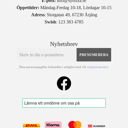
E-post:
info@syofixa.se
Öppettider:
Måndag-Fredag 10-18, Lördagar 10-15
Adress
: Storgatan 49, 67230 Årjäng
Swish
: 123 383 4785
Nyhetsbrev
PRENUMERERA
Dina personuppgifter behandlas i enlighet med vår
integritetspolicy
.