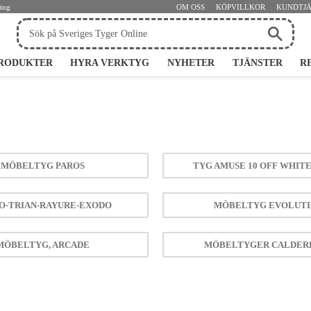
jäng
OM OSS
KÖPVILLKOR
KUNDTJ
RODUKTER
HYRA VERKTYG
NYHETER
TJÄNSTER
R
MÖBELTYG PAROS
TYG AMUSE 10 OFF WHITE
O-TRIAN-RAYURE-EXODO
MÖBELTYG EVOLUT
MÖBELTYG, ARCADE
MÖBELTYGER CALDER