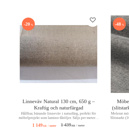
Lägg till i favoriter
20
48
%
%
Linneväv Natural 130 cm, 650 g –
Möbe
Kraftig och naturfärgad
(slitsta
Hållbar, bärande linneväv i naturfärg, perfekt för
Melerat mör
möbelprojekt som lamino-fåtöljer. Säljs per meter –
Slitstarkt 
varje bit är unik!
1 439
1 149
/
meter
/
meter
KR
KR