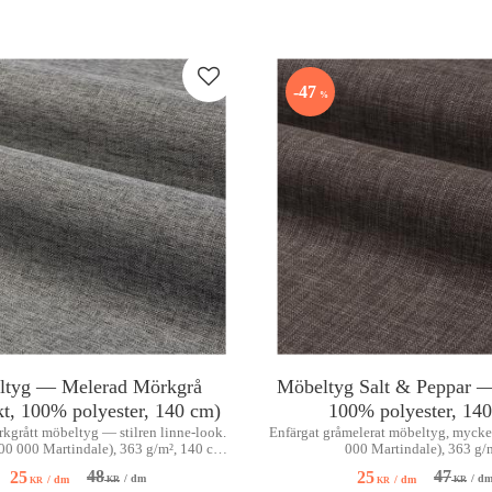
Lägg till i favoriter
47
%
ltyg — Melerad Mörkgrå
Möbeltyg Salt & Peppar — 
rkt, 100% polyester, 140 cm)
100% polyester, 14
kgrått möbeltyg — stilren linne-look.
Enfärgat gråmelerat möbeltyg, mycket 
(100 000 Martindale), 363 g/m², 140 cm.
000 Martindale), 363 g/
Maskintvätt 40°C.
48
47
25
25
/
dm
/
d
/
dm
/
dm
KR
KR
KR
KR