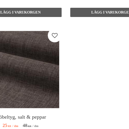
Lägg till i favoriter
beltyg, salt & peppar
48
25
/
dm
/
dm
KR
KR