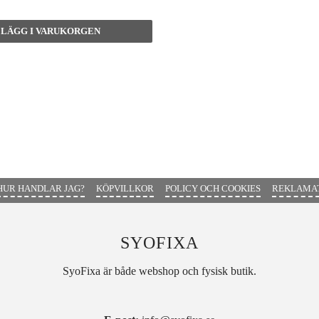
HUR HANDLAR JAG?
KÖPVILLKOR
POLICY OCH COOKIES
REKLAMAT
SYOFIXA
SyoFixa är både webshop och fysisk butik.