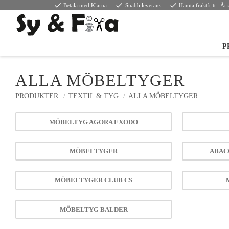
done
done
done
Betala med Klarna
Snabb leverans
Hämta fraktfritt i År
P
ALLA MÖBELTYGER
PRODUKTER
TEXTIL & TYG
ALLA MÖBELTYGER
MÖBELTYG AGORA EXODO
MÖBELTYGER
ABAC
MÖBELTYGER CLUB CS
MÖBELTYG BALDER