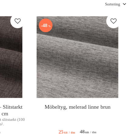
Välj sortering
Lägg till i favoriter
Lägg till i f
48
%
Slitstarkt
Möbeltyg, melerad linne brun
0 cm
slitstarkt (100
m².
48
25
m
/
dm
/
dm
KR
KR