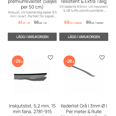
premiumkvalitet (Säljes
resistent & Extra Tålig
per 50 cm)
Vit kederlik 8,5mm. UV-resistent
& tål tuffa utomhusmiljöer.
Robust, UV-beständig keder 8,5
Perfekt för markiser & kapell.
mm i svart. Perfekt för kapell,
tält och markiser! Levereras i
41
56
69
89
/
st
/
st
/
meter
/
meter
obruten längd.
KR
KR
KR
KR
Lägg till i favoriter
Lägg till
29
26
%
%
Inskjutslist, 5,2 mm, 15
Kederlist Grå | 3mm Ø |
mm fana, 2781-915
Per meter & Rulle