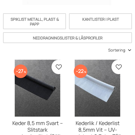
SPIKLIST METALL, PLAST &
KANTLISTER I PLAST
PAPP
NEDDRAGNINGSLISTER & LÅSPROFILER
Välj sortering
Lägg till i favoriter
Lägg till
27
22
%
%
Keder 8,5 mm Svart –
Kederlik / Kederlist
Slitstark
8,5mm Vit – UV-