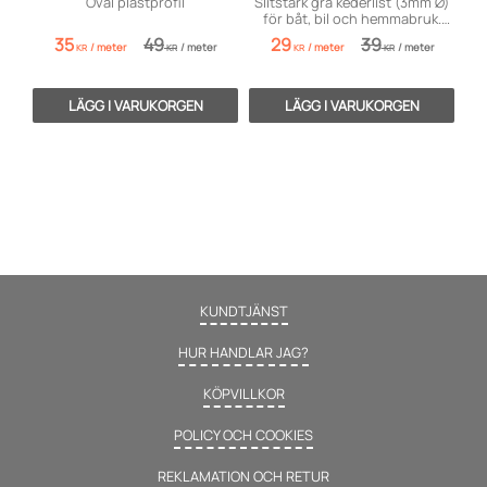
Oval plastprofil
Slitstark grå kederlist (3mm Ø)
för båt, bil och hemmabruk.
Flexibel och enkel att sy.
35
49
29
39
/
meter
/
meter
/
meter
/
meter
KR
KR
KR
KR
KUNDTJÄNST
HUR HANDLAR JAG?
KÖPVILLKOR
POLICY OCH COOKIES
REKLAMATION OCH RETUR