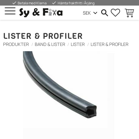
done
done
Betala med Klarna
Hämta fraktfritt i Årjäng
FAVORIT
KUND
Meny
LISTER & PROFILER
PRODUKTER
BAND & LISTER
LISTER
LISTER & PROFILER