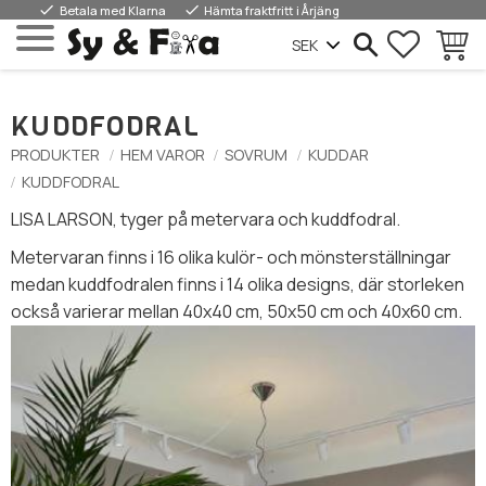
done
done
Betala med Klarna
Hämta fraktfritt i Årjäng
FAVORIT
KUNDV
Meny
KUDDFODRAL
PRODUKTER
HEM VAROR
SOVRUM
KUDDAR
KUDDFODRAL
LISA LARSON, tyger på metervara och kuddfodral.
Metervaran finns i 16 olika kulör- och mönsterställningar
medan kuddfodralen finns i 14 olika designs, där storleken
också varierar mellan 40x40 cm, 50x50 cm och 40x60 cm.