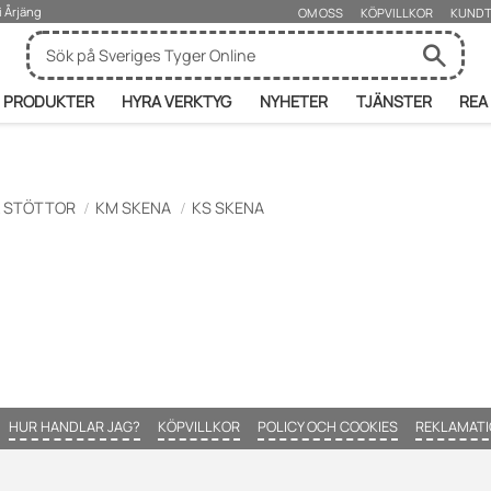
i Årjäng
OM OSS
KÖPVILLKOR
KUNDT
PRODUKTER
HYRA VERKTYG
NYHETER
TJÄNSTER
REA
& STÖTTOR
KM SKENA
KS SKENA
HUR HANDLAR JAG?
KÖPVILLKOR
POLICY OCH COOKIES
REKLAMATI