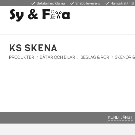
done
done
done
Betala med Klarna
Snabb leverans
Hämta fraktfritt 
KS SKENA
PRODUKTER
BÅTAR OCH BILAR
BESLAG & RÖR
SKENOR 
KUNDTJÄNST