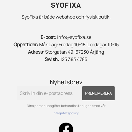
SYOFIXA
SyoFixa är både webshop och fysisk butik.
E-post:
info@syofixa.se
Öppettider:
Måndag-Fredag 10-18, Lördagar 10-15
Adress
: Storgatan 49, 67230 Årjäng
Swish
: 123 383 4785
Nyhetsbrev
PRENUMERERA
Dina personuppgifter behandlas i enlighet med vår
integritetspolicy
.