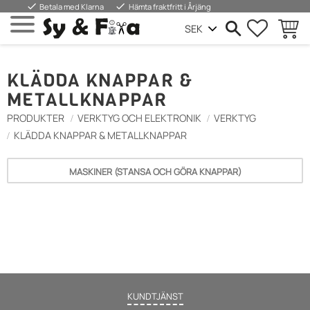
done
done
Betala med Klarna
Hämta fraktfritt i Årjäng
FAVORIT
KUND
Meny
KLÄDDA KNAPPAR &
METALLKNAPPAR
PRODUKTER
VERKTYG OCH ELEKTRONIK
VERKTYG
KLÄDDA KNAPPAR & METALLKNAPPAR
MASKINER (STANSA OCH GÖRA KNAPPAR)
KUNDTJÄNST