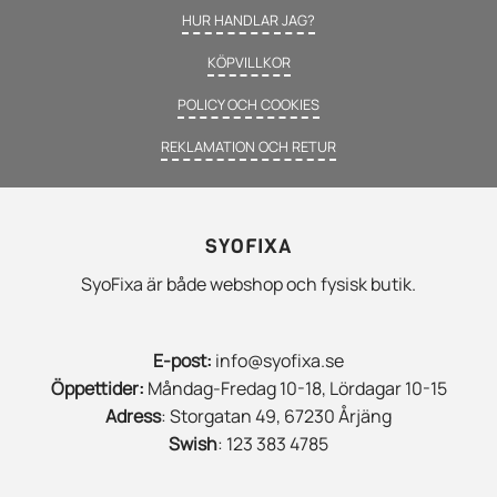
HUR HANDLAR JAG?
KÖPVILLKOR
POLICY OCH COOKIES
REKLAMATION OCH RETUR
SYOFIXA
SyoFixa är både webshop och fysisk butik.
E-post:
info@syofixa.se
Öppettider:
Måndag-Fredag 10-18, Lördagar 10-15
Adress
: Storgatan 49, 67230 Årjäng
Swish
: 123 383 4785