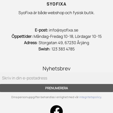
SYOFIXA
SyoFixa är både webshop och fysisk butik.
E-post:
info@syofixa.se
Öppettider:
Måndag-Fredag 10-18, Lördagar 10-15
Adress
: Storgatan 49, 67230 Årjäng
Swish
: 123 383 4785
Nyhetsbrev
PRENUMERERA
Dina personuppgifter behandlas i enlighet med vår
integritetspolicy
.