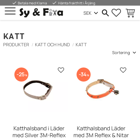
done
done
Betala med Klarna
Hämta fraktfritt i Årjäng
FAVORIT
KUND
Meny
KATT
PRODUKTER
KATT OCH HUND
KATT
Välj sortering
Lägg till i favoriter
Lägg till
25
34
%
%
Katthalsband i Läder
Katthalsband Läder
med Silver 3M-Reflex
med 3M Reflex & Nitar