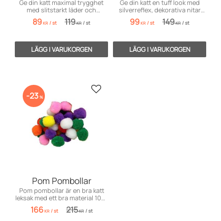
Ge din katt maximal trygghet
Ge din katt en tuff look med
med slitstarkt läder och
silverreflex, dekorativa nitar
marknadens bästa 3M-reflex i
och livsviktig stretch.
89
119
99
149
/
st
/
st
/
st
/
st
orange.
KR
KR
KR
KR
Lägg till i favoriter
23
%
Pom Pombollar
Pom pombollar är en bra katt
leksak med ett bra material 100-
p.
166
215
/
st
/
st
KR
KR