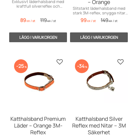
– Orange
Exklusivt läderhalsband med
kraftfull silverreflex och
Slitstarkt läderhalsband med
livsviktig säkerhetsstretch.
stark 3M-reflex, snygga nitar
och elastisk säkerhetsstretch.
89
119
99
149
/
st
/
st
/
st
/
st
KR
KR
KR
KR
Lägg till i favoriter
Lägg till
25
34
%
%
Katthalsband Premium
Katthalsband Silver
Läder – Orange 3M-
Reflex med Nitar – 3M
Reflex
Säkerhet