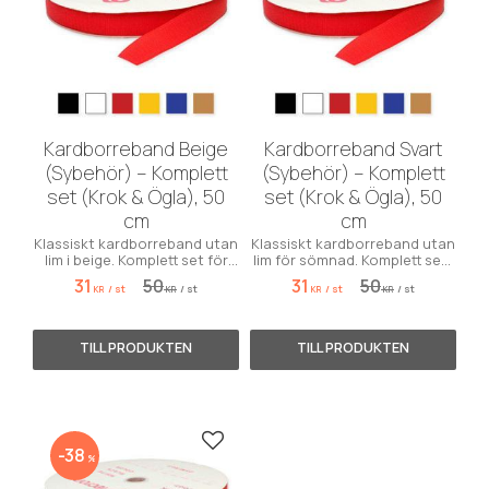
Kardborreband Beige
Kardborreband Svart
(Sybehör) – Komplett
(Sybehör) – Komplett
set (Krok & Ögla), 50
set (Krok & Ögla), 50
cm
cm
Klassiskt kardborreband utan
Klassiskt kardborreband utan
lim i beige. Komplett set för
lim för sömnad. Komplett set i
sömnad. Säljs i 50 cm-
svart. Säljs i 50 cm-enheter.
31
50
31
50
/
st
/
st
/
st
/
st
enheter.
KR
KR
KR
KR
Lägg till i favoriter
38
%