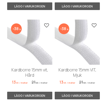
Lägg till i favoriter
Lägg till
38
38
%
%
Kardborre 15mm vit,
Kardborre 15mm VIT,
Hård
Mjuk
13
21
13
21
/
meter
/
meter
/
meter
/
meter
KR
KR
KR
KR