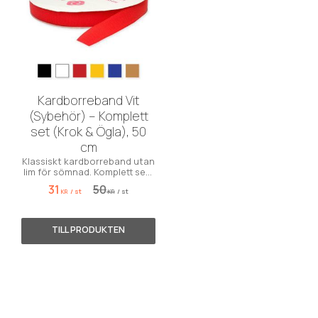
Kardborreband Vit
(Sybehör) – Komplett
set (Krok & Ögla), 50
cm
Klassiskt kardborreband utan
lim för sömnad. Komplett set i
vitt. Säljs i 50 cm-enheter.
31
50
/
st
/
st
KR
KR