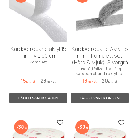
Kardborreband akryl 15
Kardborreband Akryl 16
mm - vit, 50 cm
mm – Komplett set
(Hård & Mjuk), Silvergrå
Komplett
Ljusgrått/silver UV-tåligt
kardborreband i akryl för
marin miljö. Komplett med
15
23
13
20
/
st
/
st
/
st
/
st
hake och ögla.
KR
KR
KR
KR
Lägg till i favoriter
Lägg till
38
38
%
%