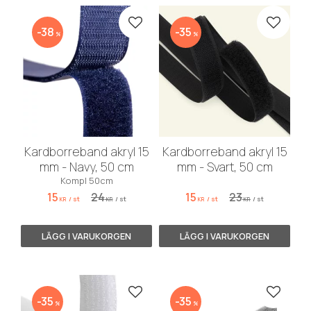
Lägg till i favoriter
Lägg till
38
35
%
%
Kardborreband akryl 15
Kardborreband akryl 15
mm - Navy, 50 cm
mm - Svart, 50 cm
Kompl 50cm
15
24
15
23
/
st
/
st
/
st
/
st
KR
KR
KR
KR
Lägg till i favoriter
Lägg till
35
35
%
%