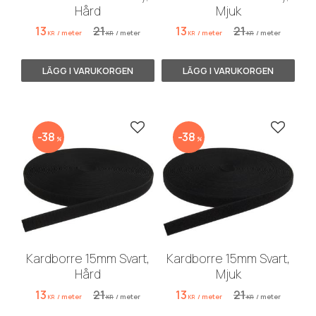
Hård
Mjuk
13
21
13
21
/
meter
/
meter
/
meter
/
meter
KR
KR
KR
KR
Lägg till i favoriter
Lägg till
38
38
%
%
Kardborre 15mm Svart,
Kardborre 15mm Svart,
Hård
Mjuk
13
21
13
21
/
meter
/
meter
/
meter
/
meter
KR
KR
KR
KR