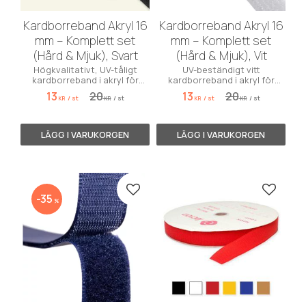
Kardborreband Akryl 16
Kardborreband Akryl 16
mm – Komplett set
mm – Komplett set
(Hård & Mjuk), Svart
(Hård & Mjuk), Vit
Högkvalitativt, UV-tåligt
UV-beständigt vitt
kardborreband i akryl för
kardborreband i akryl för
marina miljöer. Komplett med
marin miljö. Komplett med
13
20
13
20
/
st
/
st
/
st
/
st
hake och ögla.
hake & ögla. Hög kvalitet.
KR
KR
KR
KR
Lägg till i favoriter
Lägg till
35
%