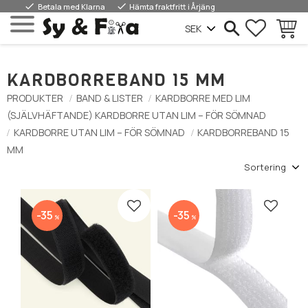
done
done
Betala med Klarna
Hämta fraktfritt i Årjäng
FAVORIT
KUNDV
Meny
KARDBORREBAND 15 MM
PRODUKTER
BAND & LISTER
KARDBORRE MED LIM
(SJÄLVHÄFTANDE) KARDBORRE UTAN LIM – FÖR SÖMNAD
KARDBORRE UTAN LIM – FÖR SÖMNAD
KARDBORREBAND 15
MM
Välj sortering
Lägg till i favoriter
Lägg till
35
35
%
%