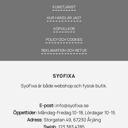
KUNDTJÄNST
HUR HANDLAR JAG?
KÖPVILLKOR
POLICY OCH COOKIES
REKLAMATION OCH RETUR
SYOFIXA
SyoFixa är både webshop och fysisk butik.
E-post:
info@syofixa.se
Öppettider:
Måndag-Fredag 10-18, Lördagar 10-15
Adress
: Storgatan 49, 67230 Årjäng
Swish
: 123 383 4785