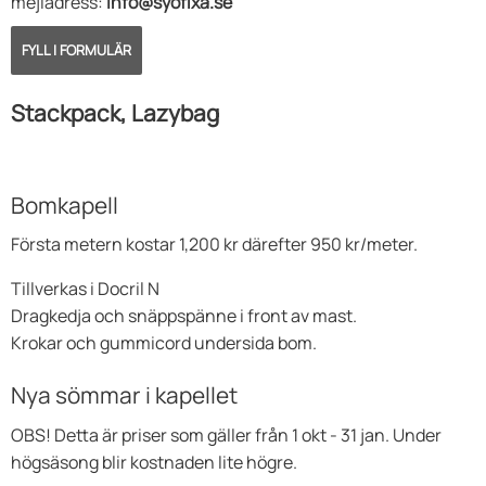
mejladress:
info@syofixa.se
FYLL I FORMULÄR
Stackpack, Lazybag
Bomkapell
Första metern kostar 1,200 kr därefter 950 kr/meter.
Tillverkas i Docril N
Dragkedja och snäppspänne i front av mast.
Krokar och gummicord undersida bom.
Nya sömmar i kapellet
OBS! Detta är priser som gäller från 1 okt - 31 jan. Under
högsäsong blir kostnaden lite högre.