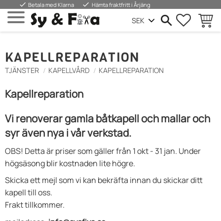
done
done
Betala med Klarna
Hämta fraktfritt i Årjäng
FAVORIT
KUND
Meny
KAPELLREPARATION
TJÄNSTER
KAPELLVÅRD
KAPELLREPARATION
Kapellreparation
Vi renoverar gamla båtkapell och mallar och
syr även nya i vår verkstad.
OBS! Detta är priser som gäller från 1 okt - 31 jan. Under
högsäsong blir kostnaden lite högre.
Skicka ett mejl som vi kan bekräfta innan du skickar ditt
kapell till oss.
Frakt tillkommer.