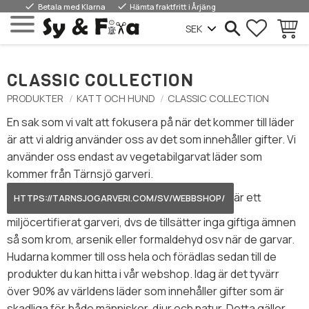
done
done
Betala med Klarna
Hämta fraktfritt i Årjäng
FAVORIT
KUNDV
Meny
CLASSIC COLLECTION
PRODUKTER
KATT OCH HUND
CLASSIC COLLECTION
En sak som vi valt att fokusera på när det kommer till läder
är att vi aldrig använder oss av det som innehåller gifter. Vi
använder oss endast av vegetabilgarvat läder som
kommer från Tärnsjö garveri.
är ett
HTTPS://TARNSJOGARVERI.COM/SV/WEBBSHOP/
miljöcertifierat garveri, dvs de tillsätter inga giftiga ämnen
så som krom, arsenik eller formaldehyd osv när de garvar.
Hudarna kommer till oss hela och förädlas sedan till de
produkter du kan hitta i vår webshop. Idag är det tyvärr
över 90% av världens läder som innehåller gifter som är
skadliga för både människor, djur och natur. Detta gäller