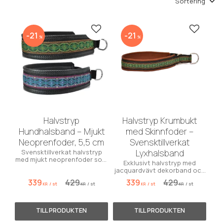
Lägg till i favoriter
Lägg till
21
21
%
%
Halvstryp
Halvstryp Krumbukt
Hundhalsband – Mjukt
med Skinnfoder –
Neoprenfoder, 5,5 cm
Svensktillverkat
Lyxhalsband
Svensktillverkat halvstryp
med mjukt neoprenfoder som
Exklusivt halvstryp med
skonar pälsen och tål väta.
jacquardvävt dekorband och
Perfekt komfort!
mjukt foder av giftfritt skinn
339
429
339
429
/
st
/
st
/
st
/
st
från Tärnsjö.
KR
KR
KR
KR