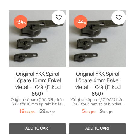
Add to favorites
Add to 
34
44
%
%
Original YKK Spiral
Original YKK Spiral
Löpare 10mm Enkel
Löpare 4mm Enkel
Metall – Grå (F-kod
Metall – Grå (F-kod
860)
860)
Original-löpare (10C DFL) från
Original-löpare (3C DA3) från
YKK för 10 mm spiralblixtlås.
YKK för 4 mm spiralblixtlås.
Med inbyggd smart
Perfekt för jackor, väskor och
19
29
5
9
/
pc.
/
pc.
/
pc.
/
pc.
låsfunktion.
dynor.
KR
KR
KR
KR