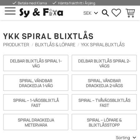
done
done
Betala med Klarna
Hämta fraktfritt i Årjäng
FAVORIT
BASKE
Menu
YKK SPIRAL BLIXTLÅS
PRODUKTER
BLIXTLÅS & LÖPARE
YKK SPIRAL BLIXTLÅS
DELBAR BLIXTLÅS SPIRAL 1-
DELBAR BLIXTLÅS SPIRAL 2-
VÄG
VÄGS
SPIRAL, VÄNDBAR
SPIRAL, VÄNDBAR
DRAGKEDJA 1-VÄG
DRAGKEDJA 2-VÄGS
SPIRAL – 1‑VÄGSBLIXTLÅ
SPIRAL – TVÅVÄGSBLIXTLÅS
FAST
FAST
SPIRAL DRAGKEDJA
SPIRAL – LÖPARE &
METERVARA
BLIXTLÅSSTOPP
Select sorting method