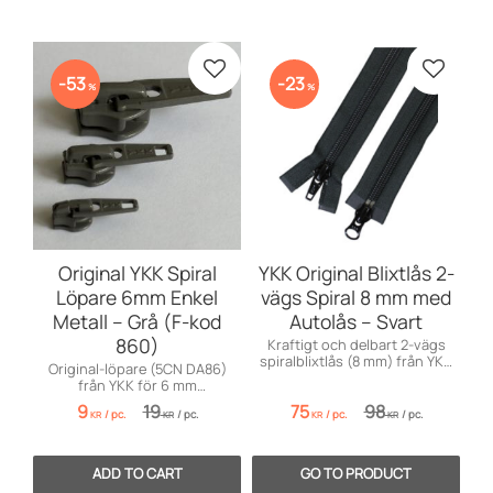
Add to favorites
Add to 
53
23
%
%
Original YKK Spiral
YKK Original Blixtlås 2-
Löpare 6mm Enkel
vägs Spiral 8 mm med
Metall – Grå (F-kod
Autolås – Svart
860)
Kraftigt och delbart 2-vägs
spiralblixtlås (8 mm) från YKK
Original-löpare (5CN DA86)
med autolåslöpare. Längder:
från YKK för 6 mm
30–300 cm.
spiralblixtlås. Med inbyggt
9
19
75
98
/
pc.
/
pc.
/
pc.
/
pc.
autolås för fast grepp.
KR
KR
KR
KR