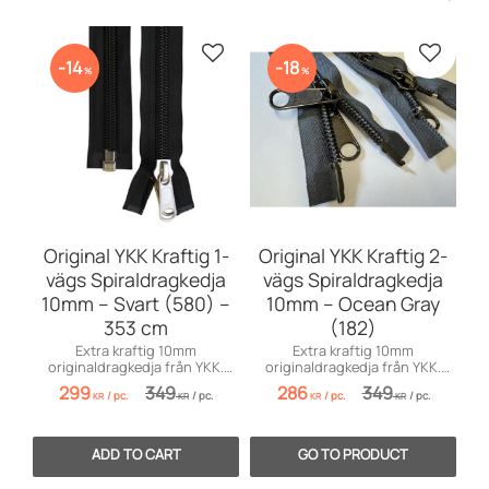
Add to favorites
Add to 
14
18
%
%
Original YKK Kraftig 1-
Original YKK Kraftig 2-
vägs Spiraldragkedja
vägs Spiraldragkedja
10mm – Svart (580) –
10mm – Ocean Gray
353 cm
(182)
Extra kraftig 10mm
Extra kraftig 10mm
originaldragkedja från YKK.
originaldragkedja från YKK.
Svart 1-vägs spiral i längden
Tvåvägsfunktion för båtkapell
299
349
286
349
/
pc.
/
pc.
/
pc.
/
pc.
353 cm.
och tält.
KR
KR
KR
KR