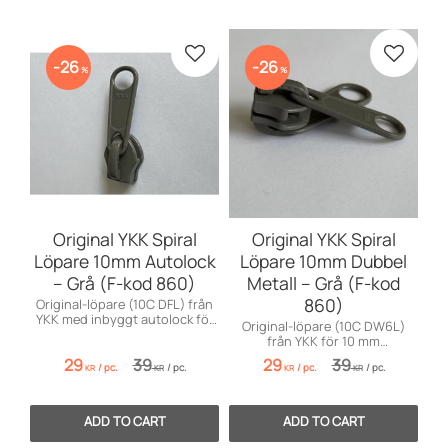
Add to favorites
Add to 
26
26
%
%
Original YKK Spiral
Original YKK Spiral
Löpare 10mm Autolock
Löpare 10mm Dubbel
– Grå (F-kod 860)
Metall – Grå (F-kod
860)
Original-löpare (10C DFL) från
YKK med inbyggt autolock för
Original-löpare (10C DW6L)
10 mm spiralblixtlås. Glider inte
från YKK för 10 mm
upp.
spiralblixtlås. Öppningsbar från
29
39
29
39
/
pc.
/
pc.
/
pc.
/
pc.
två sidor med smart lås.
KR
KR
KR
KR