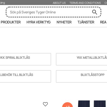
rjäng
ABOUT US
TERMS AND CONDITIONS
C
PRODUKTER
HYRA VERKTYG
NYHETER
TJÄNSTER
REA
YKK SPIRAL BLIXTLÅS
YKK METALLBLIXTLÅ
LLBEHÖR TILL BLIXTLÅS
BLIXTLÅSSTOPP
Add to favorites