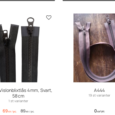
Add to favorites
Vislonblixtlås 4 mm, Svart,
A444
58 cm
19 st varianter
1 st varianter
69
89
0
/
pc.
/
pc.
/
pc.
KR
KR
KR