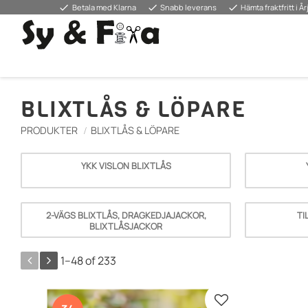
done
done
done
Betala med Klarna
Snabb leverans
Hämta fraktfritt i Å
BLIXTLÅS & LÖPARE
PRODUKTER
BLIXTLÅS & LÖPARE
YKK VISLON BLIXTLÅS
2-VÄGS BLIXTLÅS, DRAGKEDJAJACKOR,
TI
BLIXTLÅSJACKOR
1–
48
of
233
Add to favorites