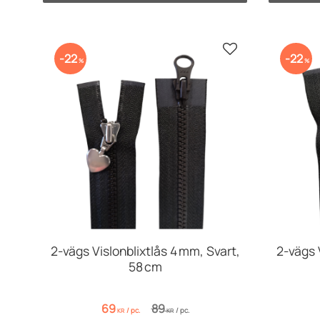
Add to favorites
22
22
%
%
2-vägs Vislonblixtlås 4 mm, Svart,
2-vägs 
58 cm
69
89
/
pc.
/
pc.
KR
KR