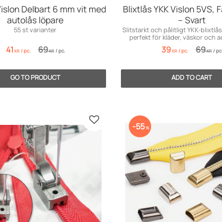
Vislon Delbart 6 mm vit med
Blixtlås YKK Vislon 5VS, 
autolås löpare
– Svart
55 st varianter
Slitstarkt och pålitligt YKK-blixtlås
perfekt för kläder, väskor och 
Plasttänder 5VS, 18 cm lång, s
41
69
39
69
/
pc.
/
pc.
/
pc.
/
pc
KR
KR
KR
KR
Add to favorites
55
%