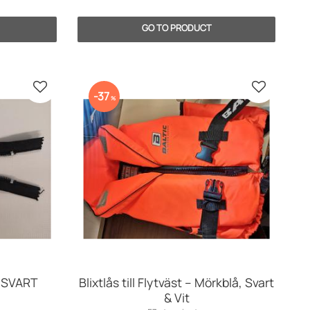
Add to favorites
Add to fav
37
%
 SVART
Blixtlås till Flytväst – Mörkblå, Svart
& Vit