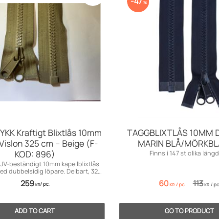
47
%
 YKK Kraftigt Blixtlås 10mm
TAGGBLIXTLÅS 10MM 
Vislon 325 cm – Beige (F-
MARIN BLÅ/MÖRKBL
KOD: 896)
Finns i 147 st olika längd
UV-beständigt 10mm kapellblixtlås
ed dubbelsidig löpare. Delbart, 325
cm.
259
60
113
/
pc.
/
pc.
/
pc
KR
KR
KR