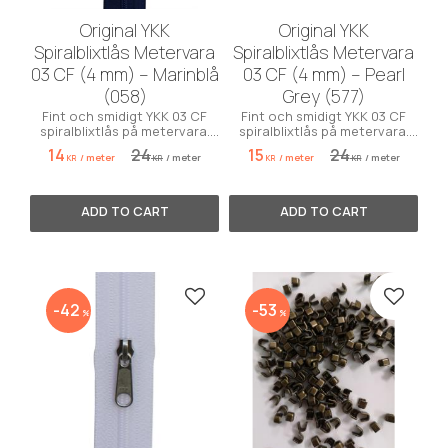
Original YKK
Original YKK
Spiralblixtlås Metervara
Spiralblixtlås Metervara
03 CF (4 mm) – Marinblå
03 CF (4 mm) – Pearl
(058)
Grey (577)
Fint och smidigt YKK 03 CF
Fint och smidigt YKK 03 CF
spiralblixtlås på metervara.
spiralblixtlås på metervara.
Bredd 4 mm. Färg: Marinblå
Bredd 4 mm. Färg: Pearl Grey
14
24
15
24
/
meter
/
meter
/
meter
/
meter
058.
577.
KR
KR
KR
KR
Add to favorites
Add to 
42
53
%
%