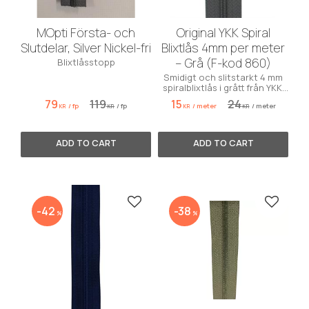
MOpti Första- och
Original YKK Spiral
Slutdelar, Silver Nickel-fri
Blixtlås 4mm per meter
– Grå (F-kod 860)
Blixtlåsstopp
Smidigt och slitstarkt 4 mm
spiralblixtlås i grått från YKK.
Säljes som metervara för dina
79
119
15
24
/
fp
/
fp
/
meter
/
meter
DIY-projekt.
KR
KR
KR
KR
Add to favorites
Add to 
42
38
%
%