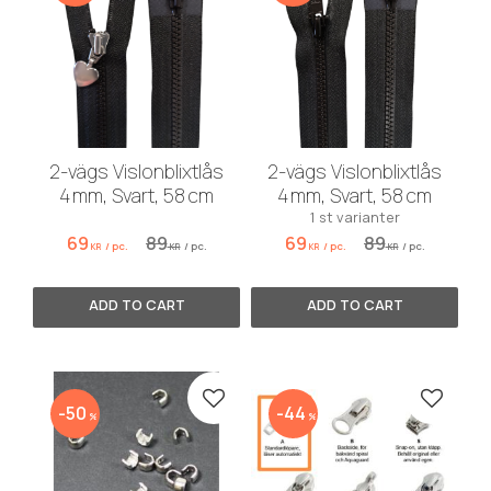
2-vägs Vislonblixtlås
2-vägs Vislonblixtlås
4 mm, Svart, 58 cm
4 mm, Svart, 58 cm
1 st varianter
69
89
69
89
/
pc.
/
pc.
/
pc.
/
pc.
KR
KR
KR
KR
Add to favorites
Add to 
50
44
%
%