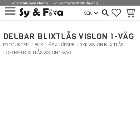
done
done
Betala med Klarna
Hämta fraktfritt i Årjäng
FAVORIT
BASKE
Menu
DELBAR BLIXTLÅS VISLON 1-VÄG
PRODUKTER
BLIXTLÅS & LÖPARE
YKK VISLON BLIXTLÅS
DELBAR BLIXTLÅS VISLON 1-VÄG