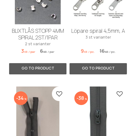
BLIXTLÅS STOPP 4MM
Löpare spiral 4,5mm, A
SPIRAL 2ST/1PAR
3 st varianter
2 st varianter
3
6
9
16
/
par
/
par
/
pc.
/
pc.
KR
KR
KR
KR
Add to favorites
Add to 
34
38
%
%