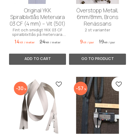
Original YKK
Överstopp Metall,
Spiralblixtlås Metervara
6mm/8mm, Brons
03 CF (4 mm) – Vit (501)
Renässans
Fint och smidigt YKK 03 CF
2 st varianter
spiralblixtlås på metervara.
Bredd 4 mm. Färg: Vit 501.
14
24
9
19
/
meter
/
meter
/
par
/
par
KR
KR
KR
KR
Add to favorites
Add to 
30
57
%
%