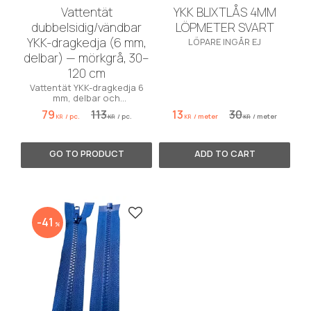
Vattentät
YKK BLIXTLÅS 4MM
dubbelsidig/vändbar
LÖPMETER SVART
YKK-dragkedja (6 mm,
LÖPARE INGÅR EJ
delbar) — mörkgrå, 30–
120 cm
Vattentät YKK-dragkedja 6
mm, delbar och
vändbar/dubbelsidig i
79
113
13
30
/
pc.
/
pc.
/
meter
/
meter
mörkgrått. Längder 30–120 cm
KR
KR
KR
KR
i steg om 5 cm. Perfekt för
jackor, kapell och väskor.
Add to favorites
41
%