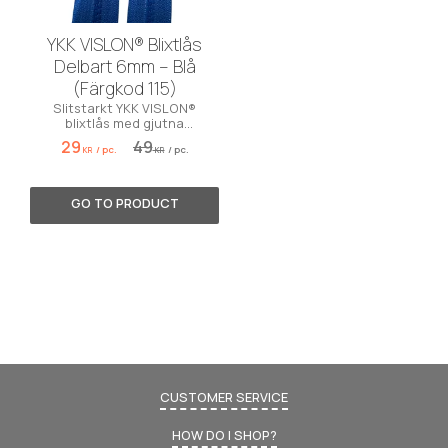
YKK VISLON® Blixtlås
Delbart 6mm – Blå
(Färgkod 115)
Slitstarkt YKK VISLON®
blixtlås med gjutna
plasttänder. Väderbeständigt
29
49
/
pc.
/
pc.
och perfekt för jackor!
KR
KR
CUSTOMER SERVICE
HOW DO I SHOP?