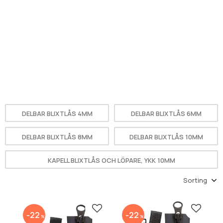
DELBAR BLIXTLÅS 4MM
DELBAR BLIXTLÅS 6MM
DELBAR BLIXTLÅS 8MM
DELBAR BLIXTLÅS 10MM
KAPELL BLIXTLÅS OCH LÖPARE, YKK 10MM
Select sorting method
Add to favorites
Add to 
22
22
%
%