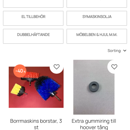
EL TILLBEHÖR
SYMASKINSOLJA
DUBBELHÄFTANDE
MÖBELBEN & HJUL M.M.
Select sorting method
Add to favorites
Add to 
40
%
Borrmaskins borstar, 3
Extra gummiring till
st
hoover tång