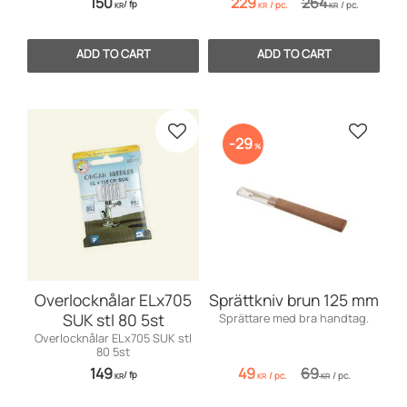
150
229
264
/
fp
/
pc.
/
pc.
KR
KR
KR
Add to favorites
Add to 
29
%
Overlocknålar ELx705
Sprättkniv brun 125 mm
SUK stl 80 5st
Sprättare med bra handtag.
Overlocknålar ELx705 SUK stl
80 5st
149
49
69
/
fp
/
pc.
/
pc.
KR
KR
KR