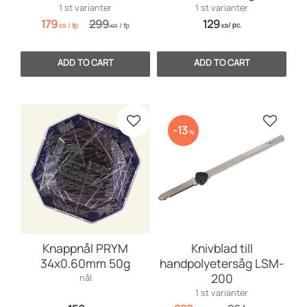
1 st varianter
1 st varianter
179
299
129
/
pc.
/
fp
/
fp
KR
KR
KR
Add to favorites
Add to 
13
%
Knappnål PRYM
Knivblad till
34x0.60mm 50g
handpolyetersåg LSM-
200
nål
1 st varianter