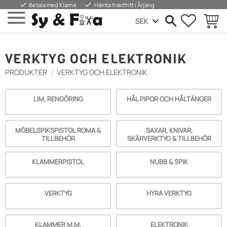
done
done
Betala med Klarna
Hämta fraktfritt i Årjäng
FAVORIT
BASKE
Menu
VERKTYG OCH ELEKTRONIK
PRODUKTER
VERKTYG OCH ELEKTRONIK
LIM, RENGÖRING
HÅL PIPOR OCH HÅLTÄNGER
MÖBELSPIKSPISTOL ROMA &
SAXAR, KNIVAR,
TILLBEHÖR
SKÄRVERKTYG & TILLBEHÖR
KLAMMERPISTOL
NUBB & SPIK
VERKTYG
HYRA VERKTYG
KLAMMER M.M.
ELEKTRONIK