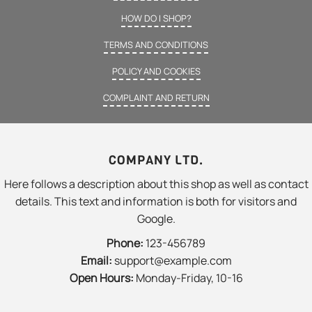
HOW DO I SHOP?
TERMS AND CONDITIONS
POLICY AND COOKIES
COMPLAINT AND RETURN
COMPANY LTD.
Here follows a description about this shop as well as contact
details. This text and information is both for visitors and
Google.
Phone:
123-456789
Email:
support@example.com
Open Hours:
Monday-Friday, 10-16