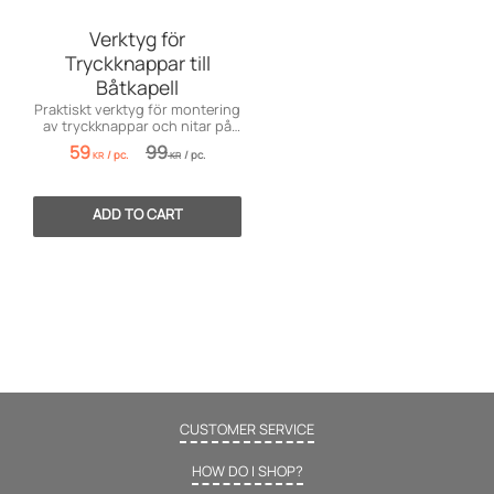
Verktyg för
Tryckknappar till
Båtkapell
Praktiskt verktyg för montering
av tryckknappar och nitar på
båtkapell, dynor och segelduk.
59
99
/
pc.
/
pc.
Passar både hemmafixare och
KR
KR
proffs.
CUSTOMER SERVICE
HOW DO I SHOP?