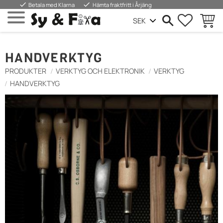
done
done
Betala med Klarna
Hämta fraktfritt i Årjäng
FAVORIT
BASKE
Menu
HANDVERKTYG
PRODUKTER
VERKTYG OCH ELEKTRONIK
VERKTYG
HANDVERKTYG