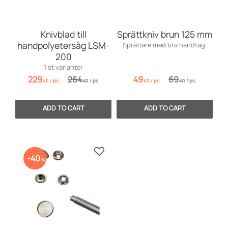
Knivblad till
Sprättkniv brun 125 mm
handpolyetersåg LSM-
Sprättare med bra handtag.
200
1 st varianter
229
264
49
69
/
pc.
/
pc.
/
pc.
/
pc.
KR
KR
KR
KR
Add to favorites
40
%