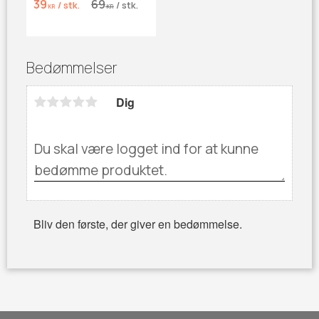
39
69
/
stk.
/
stk.
KR
KR
Bedømmelser
Dig
Bliv den første, der giver en bedømmelse.