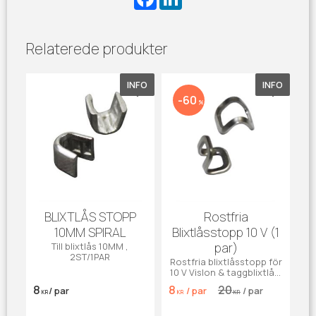
a
i
c
n
e
k
b
e
Relaterede produkter
o
d
o
I
k
n
INFO
INFO
Gem som favorit
Gem som 
60
%
BLIXTLÅS STOPP
Rostfria
10MM SPIRAL
Blixtlåsstopp 10 V (1
par)
Till blixtlås 10MM ,
2ST/1PAR
Rostfria blixtlåsstopp för
10 V Vislon & taggblixtlås.
Tål saltvatten. Säljes i par.
8
8
20
/
par
/
par
/
par
KR
KR
KR