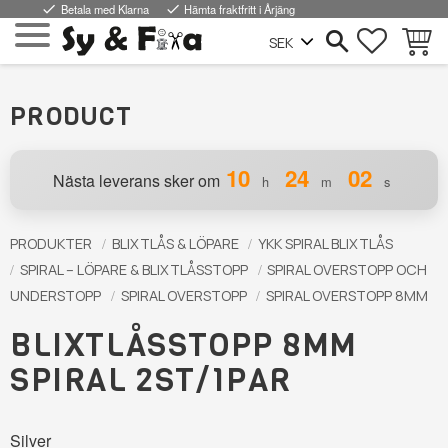
done
Betala med Klarna
done
Hämta fraktfritt i Årjäng
FAVORI
INDKØ
Menu
PRODUCT
10
24
01
Nästa leverans sker om
h
m
s
PRODUKTER
BLIXTLÅS & LÖPARE
YKK SPIRAL BLIXTLÅS
SPIRAL – LÖPARE & BLIXTLÅSSTOPP
SPIRAL OVERSTOPP OCH
UNDERSTOPP
SPIRAL OVERSTOPP
SPIRAL OVERSTOPP 8MM
BLIXTLÅSSTOPP 8MM
SPIRAL 2ST/1PAR
Silver