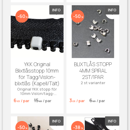
INFO
INFO
Gem som favorit
Gem som 
60
50
%
%
YKK Original
BLIXTLÅS STOPP
Blixtlåsstopp 10mm
4MM SPIRAL
för Tagg/Vislon-
2ST/1PAR
blixtlås (Kapell/Tält)
2 st varianter
Original YKK stopp för
10mm Vislon/tagg-
blixtlås. Perfekt för
6
15
3
6
/
par
/
par
/
par
/
par
kapell, tält och båtdynor!
KR
KR
KR
KR
INFO
INFO
Gem som favorit
Gem som 
50
38
%
%