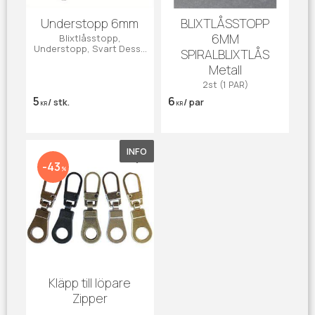
Understopp 6mm
BLIXTLÅSSTOPP
6MM
Blixtlåsstopp,
Understopp, Svart Dessa
SPIRALBLIXTLÅS
understoppar passar till
Metall
spiral-, metall- och
vislonlås.
2st (1 PAR)
5
6
/
stk.
/
par
KR
KR
INFO
Gem som favorit
43
%
Kläpp till löpare
Zipper