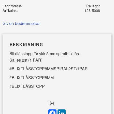
Lagerstatus
På lager
Artikelnr.
123-5008
Giv en bedømmelse!
BESKRIVNING
Blixtlåsstopp för ykk 8mm spiralblixtlås.
Säljes 2st (1 PAR)
#BLIXTLÅSSTOPP8MMSPIRAL2ST/1PAR
#BLIXTLÅSSTOPP8MM
#BLIXTLÅSSTOPP
Del
F
L