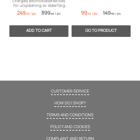
Ofärgad alkoholbaserad bas
för utspädning av läderfärg
och professionell patinering.
249
399
99
149
/
pc.
/
pc.
/
pc.
/
pc.
KR
KR
KR
KR
CUSTOMER SERVICE
HOW DO I SHOP?
TERMS AND CONDITIONS
POLICY AND COOKIES
COMPLAINT AND RETURN