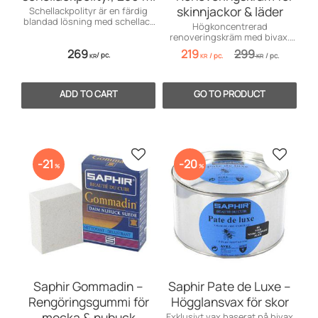
skinnjackor & läder
Schellackpolityr är en färdig
blandad lösning med schellack
Högkoncentrerad
som är klar att användas direkt.
renoveringskräm med bivax.
Rengör, mjukgör, återfärgar
269
219
299
/
pc.
/
pc.
/
pc.
och impregnerar läder.
KR
KR
KR
Add to favorites
Add to 
21
20
%
%
Saphir Gommadin –
Saphir Pate de Luxe –
Rengöringsgummi för
Högglansvax för skor
mocka & nubuck
Exklusivt vax baserat på bivax