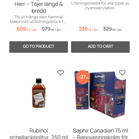
Herr – Töjer längd &
Lösningsmedel för alla typer av
cyanoakrylatlim.
bredd
Töj ut trånga skor hemma!
Mekaniskt utlästningsblock för
herr som justerar både längd
609
979
239
329
/
pc.
/
pc.
/
pc.
/
pc.
och bredd.
KR
KR
KR
KR
Add to favorites
Add to 
27
%
Rubinol
Saphir Canadian 75 ml
schellackpolityr, 250 ml
– Renoveringskräm för