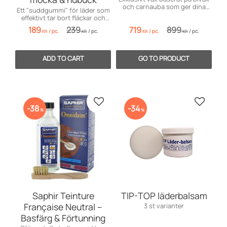
och carnauba som ger dina
Ett "suddgummi" för läder som
skor en spegelblank finish.
effektivt tar bort fläckar och
återställer ytan på mocka och
189
239
719
899
/
pc.
/
pc.
/
pc.
/
pc.
nubuck.
KR
KR
KR
KR
Add to favorites
Add to 
38
34
%
%
Saphir Teinture
TIP-TOP läderbalsam
Française Neutral –
3 st varianter
Basfärg & Förtunning