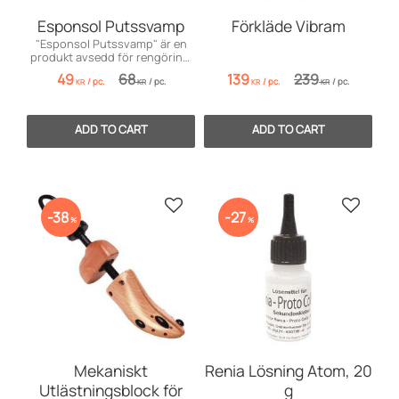
Esponsol Putssvamp
Förkläde Vibram
"Esponsol Putssvamp" är en
produkt avsedd för rengöring,
smörjning och putsning av
49
68
139
239
/
pc.
/
pc.
/
pc.
/
pc.
läder.
KR
KR
KR
KR
Add to favorites
Add to 
38
27
%
%
Mekaniskt
Renia Lösning Atom, 20
Utlästningsblock för
g