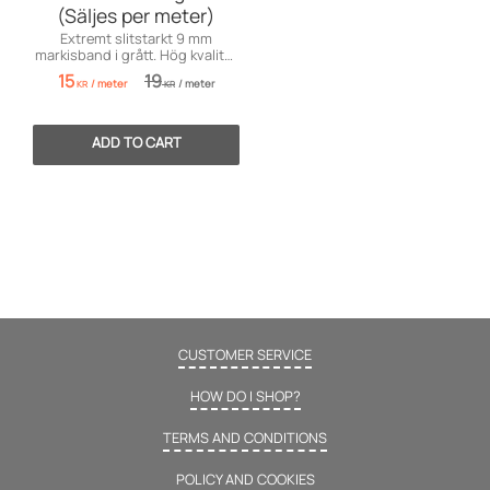
(Säljes per meter)
Extremt slitstarkt 9 mm
markisband i grått. Hög kvalitet
för fönstermarkiser. Säljes per
15
19
/
meter
/
meter
meter!
KR
KR
CUSTOMER SERVICE
HOW DO I SHOP?
TERMS AND CONDITIONS
POLICY AND COOKIES