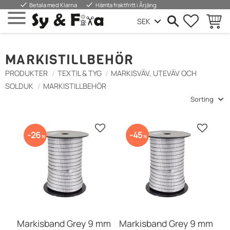
done
done
Betala med Klarna
Hämta fraktfritt i Årjäng
FAVORIT
BASKE
Menu
MARKISTILLBEHÖR
PRODUKTER
TEXTIL & TYG
MARKISVÄV, UTEVÄV OCH
SOLDUK
MARKISTILLBEHÖR
Select sorting method
Add to favorites
Add to 
26
45
%
%
Markisband Grey 9 mm
Markisband Grey 9 mm