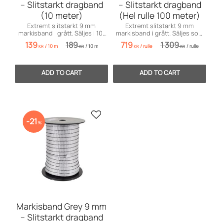
– Slitstarkt dragband
– Slitstarkt dragband
(10 meter)
(Hel rulle 100 meter)
Extremt slitstarkt 9 mm
Extremt slitstarkt 9 mm
markisband i grått. Säljes i 10-
markisband i grått. Säljes som
metersbitar och levereras i hel
hel rulle på 100 meter till
139
189
719
1 309
/
10 m
/
10 m
/
rulle
/
rulle
längd!
förmånligt pris!
KR
KR
KR
KR
Add to favorites
21
%
Markisband Grey 9 mm
– Slitstarkt dragband