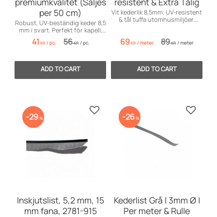
premiumkvalitet (Säljes
resistent & Extra Tålig
per 50 cm)
Vit kederlik 8,5mm. UV-resistent
& tål tuffa utomhusmiljöer.
Robust, UV-beständig keder 8,5
Perfekt för markiser & kapell.
mm i svart. Perfekt för kapell,
tält och markiser! Levereras i
41
56
69
89
/
pc.
/
pc.
/
meter
/
meter
obruten längd.
KR
KR
KR
KR
Add to favorites
Add to 
29
26
%
%
Inskjutslist, 5,2 mm, 15
Kederlist Grå | 3mm Ø |
mm fana, 2781-915
Per meter & Rulle