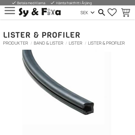
done
done
Betala med Klarna
Hämta fraktfritt i Årjäng
FAVORIT
BASKE
Menu
LISTER & PROFILER
PRODUKTER
BAND & LISTER
LISTER
LISTER & PROFILER